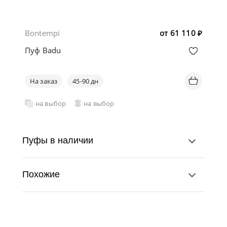
Bontempi
от
61 110
₽
Пуф Badu
На заказ
45-90 дн
на выбор
на выбор
Пуфы в наличии
Похожие