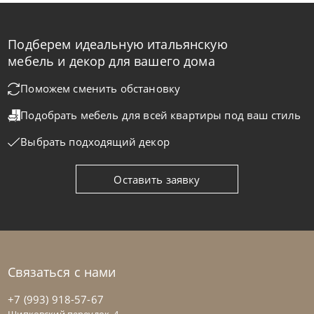
Подберем идеальную итальянскую
Bontempi
от
63 735
₽
мебель и декор для вашего дома
Пуф Uchi
Поможем сменить обстановку
Подобрать мебель для всей квартиры
под ваш стиль
На заказ
45-90 дн
Выбрать подходящий декор
на выбор
на выбор
Оставить заявку
Связаться с нами
+7 (993) 918-57-67