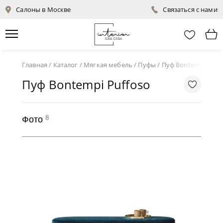
Салоны в Москве
Связаться с нами
Главная
/
Каталог
/
Мягкая мебель
/
Пуфы
/
Пуф Bontempi Puff
Пуф Bontempi Puffoso
8
Фото