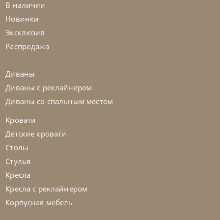
В наличии
Стол обеденный Napoleon Keramik
Новинки
Premium
Эксклюзив
На заказ
45-90 дн
Распродажа
Диваны
Диваны с реклайнером
Диваны со спальным местом
Кровати
Детские кровати
Столы
Стулья
Кресла
Кресла с реклайнером
Корпусная мебель
Cattelan Italia
по запросу