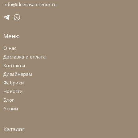
Стол обеденный Mad Max Keramik
info@ideecasainterior.ru
На заказ
45-90 дн
Меню
О нас
Доставка и оплата
Контакты
Дизайнерам
Фабрики
Новости
Блог
Акции
Каталог
Cattelan Italia
по запросу