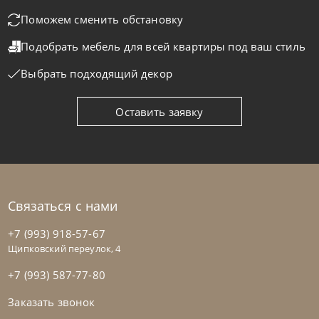
Стол обеденный Mad Max Crystalart
Поможем сменить обстановку
Подобрать мебель для всей квартиры
под ваш стиль
На заказ
45-90 дн
Выбрать подходящий декор
Оставить заявку
Связаться с нами
+7 (993) 918-57-67
Щипковский переулок, 4
+7 (993) 587-77-80
Заказать звонок
Cattelan Italia
по запросу