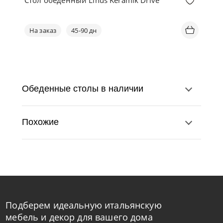
Стол обеденный Linus Keramik Drive
На заказ
45-90 дн
Обеденные столы в наличии
Похожие
Подберем идеальную итальянскую
Cattelan Italia
по запросу
мебель и декор для вашего дома