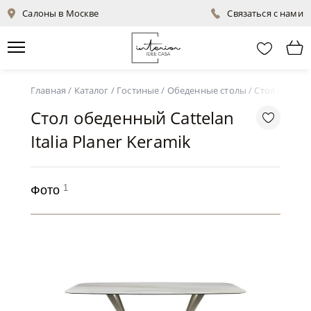
Салоны в Москве
Связаться с нами
Главная
/
Каталог
/
Гостиные
/
Обеденные столы
/
Стол обеденн
Стол обеденный Cattelan
Italia Planer Keramik
1
Фото