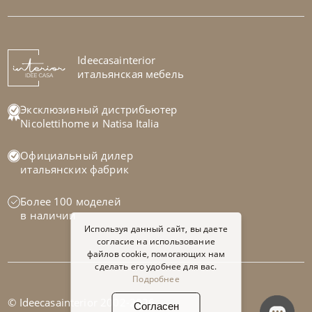
Стол обеденный Napoleon Wood
На заказ
Ideecasainterior
45-90 дн
итальянская мебель
Эксклюзивный дистрибьютер
Nicolettihome
и
Natisa Italia
Официальный дилер
итальянских фабрик
Более 100 моделей
в наличии
Используя данный сайт, вы даете
согласие на использование
файлов cookie, помогающих нам
сделать его удобнее для вас.
Подробнее
© Ideecasainterior 2002-2026
Согласен
Cattelan Italia
по запросу