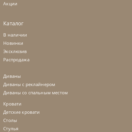
Акции
Каталог
Sedit
по запросу
В наличии
Стол обеденный Aliante
Новинки
Эксклюзив
На заказ
45-90 дн
Распродажа
Диваны
Диваны с реклайнером
Диваны со спальным местом
Кровати
Детские кровати
Столы
Стулья