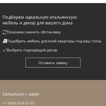
Подберем идеальную итальянскую
Sedit
от
138 066
₽
мебель и декор для вашего дома
Стол-консоль Giravolta
Поможем сменить обстановку
Подобрать мебель для всей квартиры
под ваш стиль
На заказ
45-90 дн
Выбрать подходящий декор
Оставить заявку
Связаться с нами
+7 (993) 918-57-67