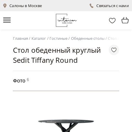
Салоны в Москве
Связаться с нами
Главная
/
Каталог
/
Гостиные
/
Обеденные столы
/
Стол обеденн
Стол обеденный круглый
Sedit Tiffany Round
6
Фото