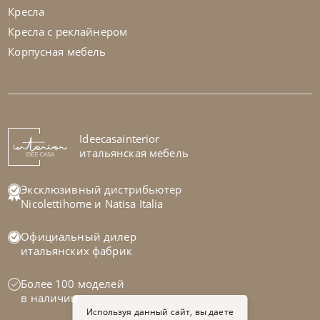
Кресла
Кресла с реклайнером
Корпусная мебель
Sedit
по запросу
Стол обеденный Arcus
На заказ
Ideecasainterior
45-90 дн
итальянская мебель
Эксклюзивный дистрибьютер
Nicolettihome
и
Natisa Italia
Официальный дилер
итальянских фабрик
Более 100 моделей
в наличии
Используя данный сайт, вы даете