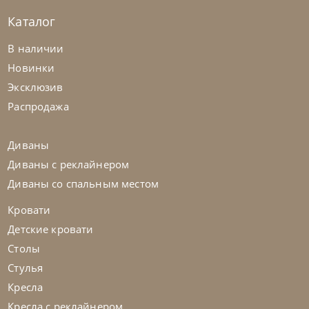
Каталог
Cattelan Italia
по запросу
В наличии
Стул барный Arcadia Couture
Новинки
Эксклюзив
На заказ
45-90 дн
Распродажа
на выбор
на выбор
Диваны
Диваны с реклайнером
Диваны со спальным местом
Кровати
Детские кровати
Столы
Стулья
Кресла
Кресла с реклайнером