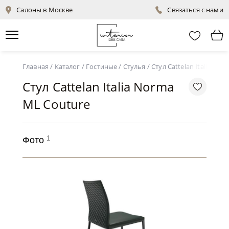
Салоны в Москве
Связаться с нами
Главная
/
Каталог
/
Гостиные
/
Стулья
/
Стул Cattelan Italia No
Стул Cattelan Italia Norma
ML Couture
1
Фото