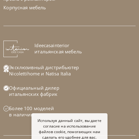
Корпусная мебель
Cattelan Italia
по запросу
Стул барный Axel
На заказ
Ideecasainterior
45-90 дн
итальянская мебель
на выбор
на выбор
Эксклюзивный дистрибьютер
Nicolettihome
и
Natisa Italia
Официальный дилер
итальянских фабрик
Более 100 моделей
в наличии
Используя данный сайт, вы даете
согласие на использование
файлов cookie, помогающих нам
сделать его удобнее для вас.