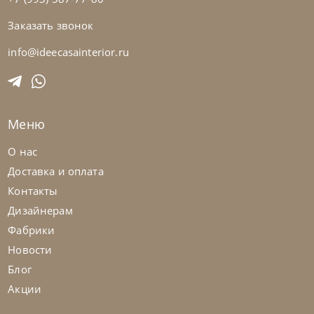
Заказать звонок
Cattelan Italia
по запросу
Стул барный Arcadia
info@ideecasainterior.ru
На заказ
45-90 дн
Меню
на выбор
на выбор
О нас
Доставка и оплата
Контакты
Дизайнерам
Фабрики
Новости
Блог
Акции