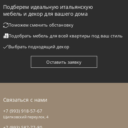
Подберем идеальную итальянскую
Cattelan Italia
по запросу
мебель и декор для вашего дома
Стул барный Wanda
Поможем сменить обстановку
Подобрать мебель для всей квартиры
под ваш стиль
На заказ
45-90 дн
Выбрать подходящий декор
на выбор
на выбор
Оставить заявку
Связаться с нами
+7 (993) 918-57-67
Щипковский переулок, 4
+7 (993) 587-77-80