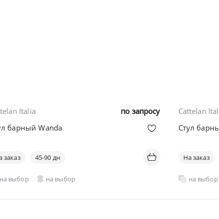
telan Italia
по запросу
Cattelan Ital
ул барный Wanda
Стул барны
а заказ
45-90 дн
На заказ
на выбор
на выбор
на выбор