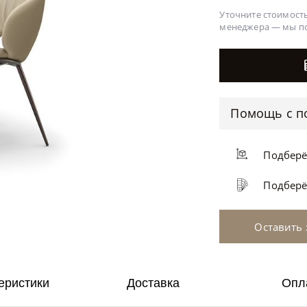
Уточните стоимость
менеджера —
мы п
Помощь с п
Подбер
Подбер
Оставить 
еристики
Доставка
Опл