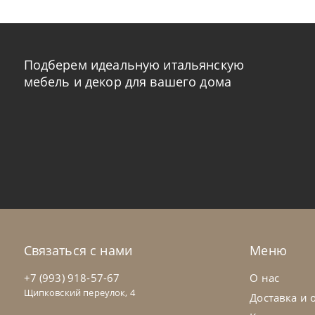
Подберем идеальную итальянскую
мебель и декор для вашего дома
Cattelan Italia
по запросу
Cat
Стул барный Arcadia Couture
Ст
На заказ
45-90 дн
Н
Связаться с нами
Меню
на выбор
на выбор
+7 (993) 918-57-67
О нас
Щипковский переулок, 4
Доставка и 