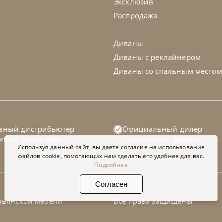
Эксклюзив
Распродажа
Диваны
Диваны с реклайнером
Диваны со спальным местом
telan Italia
по запросу
Cattelan Ital
вный дистрибьютер
Официальный дилер
ул барный Cliff
Стул барн
home
и
Natisa Italia
итальянских фабрик
Используя данный сайт, вы даете согласие на использование
файлов cookie, помогающих нам сделать его удобнее для вас.
Подробнее
а заказ
45-90 дн
На заказ
Согласен
на выбор
на выбор
на выбор
льянской мебели
Все права защищены