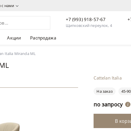
я с нами
+7 (993) 918-57-67
+
Щипковский переулок, 4
Акции
Распродажа
an Italia Miranda ML
 ML
Cattelan Italia
На заказ
45-90
по запросу
i
В корз