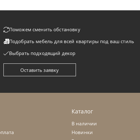
Поможем сменить обстановку
Подобрать мебель для всей квартиры
под ваш стиль
Выбрать подходящий декор
Оставить заявку
telan Italia
по запросу
Cattelan Ital
ул барный Axel
Стул барны
а заказ
45-90 дн
На заказ
Каталог
на выбор
на выбор
на выбор
В наличии
оплата
Новинки