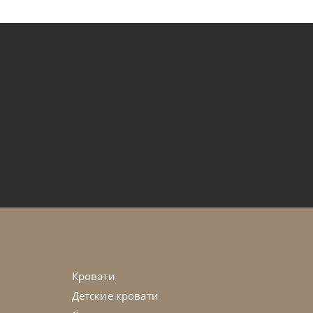
ia
по запросу
й Axel X
45-90 дн
на выбор
Кровати
Детские кровати