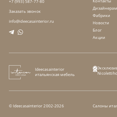
Контакты
+7 (993) 587-77-80
Дизайнерам
Заказать звонок
Фабрики
info@ideecasainterior.ru
Новости
Блог
Акции
Cattelan Italia
по запросу
Cat
Эксклюзи
Ideecasainterior
Стул барный Camilla
Ст
Nicoletti
итальянская мебель
На заказ
45-90 дн
Н
на выбор
на выбор
© Ideecasainterior 2002-2026
Салоны ита