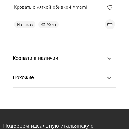
Кровать с мягкой обивкой Amami
На заказ
45-90 дн
Кровати в наличии
Похожие
Подберем идеальную итальянскую
Tomasella
от
291 578
₽