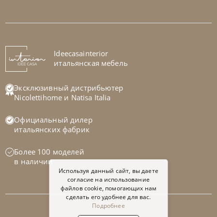
Tomasella
от
248 331
₽
Кровать односпальная Bravo
На заказ
Ideecasainterior
45-90 дн
итальянская мебель
Эксклюзивный дистрибьютер
Nicolettihome
и
Natisa Italia
Официальный дилер
итальянских фабрик
Более 100 моделей
в наличии
Используя данный сайт, вы даете
согласие на использование
файлов cookie, помогающих нам
сделать его удобнее для вас.
Подробнее