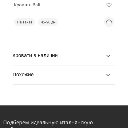
Кровать Bali
На заказ
45-90 дн
Кровати в наличии
Похожие
Подберем идеальную итальянскую
Rimar
от
346 400
₽