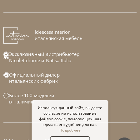
Rimar
от
293 700
₽
Кровать Cupido
На заказ
Ideecasainterior
45-90 дн
итальянская мебель
Эксклюзивный дистрибьютер
Nicolettihome
и
Natisa Italia
Официальный дилер
итальянских фабрик
Более 100 моделей
в наличии
Используя данный сайт, вы даете
согласие на использование
файлов cookie, помогающих нам
сделать его удобнее для вас.
Подробнее