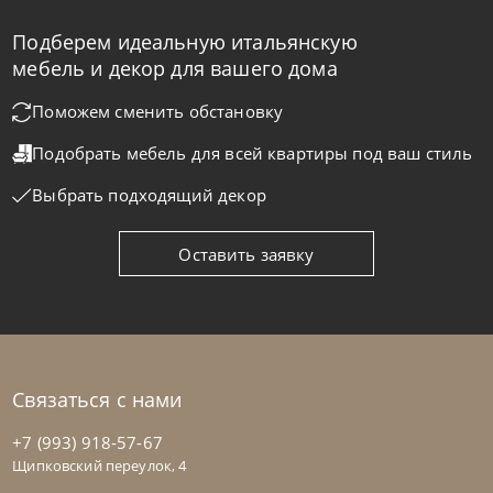
Подберем идеальную итальянскую
Samoa
по запросу
мебель и декор для вашего дома
Кровать Button
Поможем сменить обстановку
Подобрать мебель для всей квартиры
под ваш стиль
На заказ
45-90 дн
Выбрать подходящий декор
Оставить заявку
Связаться с нами
+7 (993) 918-57-67
Щипковский переулок, 4