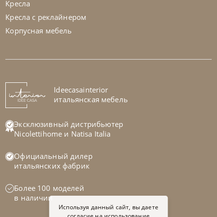
Кресла
Кресла с реклайнером
Корпусная мебель
Samoa
по запросу
Кровать Zen
На заказ
Ideecasainterior
45-90 дн
итальянская мебель
Эксклюзивный дистрибьютер
Nicolettihome
и
Natisa Italia
Официальный дилер
итальянских фабрик
Более 100 моделей
в наличии
Используя данный сайт, вы даете
согласие на использование