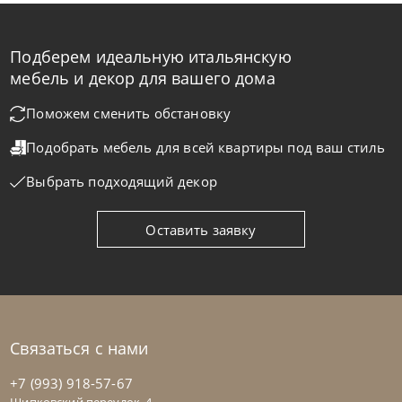
Подберем идеальную итальянскую
Samoa
по запросу
мебель и декор для вашего дома
Кровать Button
Поможем сменить обстановку
Подобрать мебель для всей квартиры
под ваш стиль
На заказ
45-90 дн
Выбрать подходящий декор
Оставить заявку
Связаться с нами
+7 (993) 918-57-67