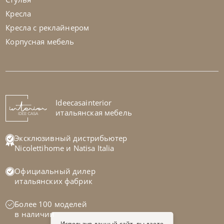
Кресла
Кресла с реклайнером
Корпусная мебель
Rimar
от
293 700
₽
Кровать Cupido
На заказ
Ideecasainterior
45-90 дн
итальянская мебель
Эксклюзивный дистрибьютер
Nicolettihome
и
Natisa Italia
Официальный дилер
итальянских фабрик
Более 100 моделей
в наличии
Используя данный сайт, вы даете