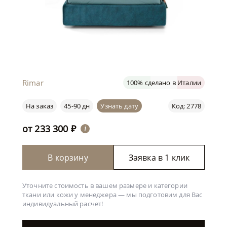
Rimar
100% сделано в Италии
На заказ
45-90 дн
Узнать дату
Код: 2778
от
233 300
₽
i
В корзину
Заявка в 1 клик
Уточните стоимость в вашем размере и категории
ткани или кожи у менеджера —
мы подготовим для Вас
индивидуальный расчет!