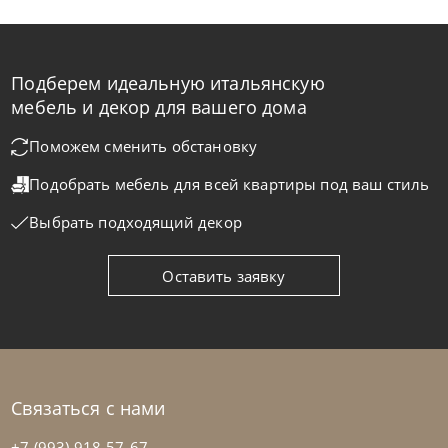
Подберем идеальную итальянскую
Rimar
от
346 400
₽
мебель и декор для вашего дома
Кровать Bloom
Поможем сменить обстановку
Подобрать мебель для всей квартиры
под ваш стиль
На заказ
45-90 дн
Выбрать подходящий декор
Оставить заявку
Связаться с нами
+7 (993) 918-57-67