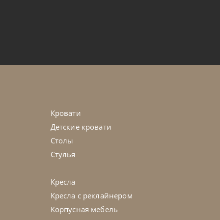
по запросу
vely
45-90 дн
Кровати
Детские кровати
Столы
Стулья
Кресла
Кресла с реклайнером
Корпусная мебель