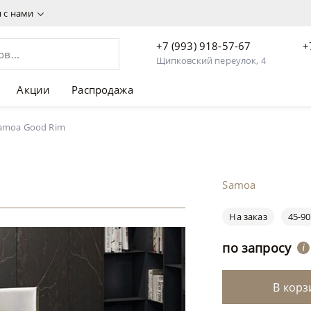
я с нами
+7 (993) 918-57-67
+
Щипковский переулок, 4
Акции
Распродажа
amoa Good Rim
Samoa
На заказ
45-90
по запросу
i
В корз