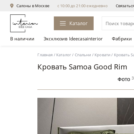
Салоны в Москве
с 10:00 до 21:00 ежедневно
Связатьс
Каталог
В наличии
Эксклюзив Ideecasainterior
Фабрики
Кровать Samoa Good Rim
Главная
/
Каталог
/
Спальни
/
Кровати
/
Кровать S
Кровать Samoa Good Rim
3
Фото