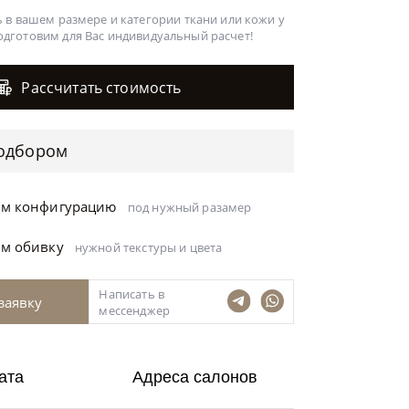
 в вашем размере и категории ткани или кожи у
одготовим для Вас
индивидуальный расчет!
Рассчитать стоимость
одбором
ём конфигурацию
под нужный разамер
ём обивку
нужной текстуры и цвета
Написать в
заявку
мессенджер
ата
Адреса салонов