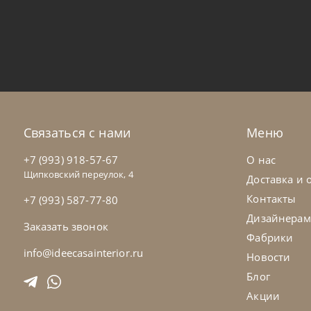
Samoa
по запросу
Sa
Кровать Zen
Кр
На заказ
45-90 дн
Н
Связаться с нами
Меню
+7 (993) 918-57-67
О нас
Щипковский переулок, 4
Доставка и 
Контакты
+7 (993) 587-77-80
Дизайнерам
Заказать звонок
Фабрики
info@ideecasainterior.ru
Новости
Блог
Акции