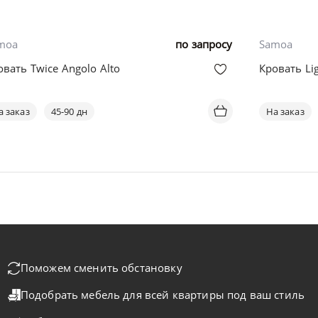
moa
по запросу
Samoa
овать Twice Angolo Alto
Кровать Li
а заказ
45-90 дн
На заказ
Поможем сменить обстановку
Подобрать мебель для всей квартиры
под ваш стиль