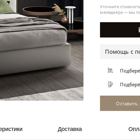
Уточните стоимость
менеджера —
мы п
Помощь с п
Подбер
Подбер
Оставить 
еристики
Доставка
Опл