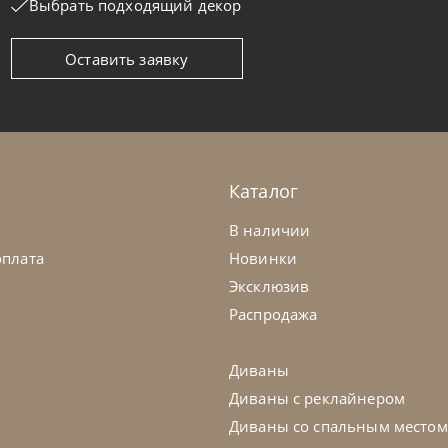
Выбрать подходящий декор
Оставить заявку
moa
по запросу
Samoa
овать Twice Centrale Sagomato
Кровать Lo
а заказ
45-90 дн
На заказ
Каталог
В наличии
оплата
Новинки
Эксклюзив
Распродажа
Диваны
Диваны с реклайнером
Диваны со спальным местом