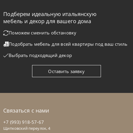
Подберем идеальную итальянскую
Samoa
по запросу
мебель и декор для вашего дома
Кресло Angy
Поможем сменить обстановку
Подобрать мебель для всей квартиры
под ваш стиль
На заказ
45-90 дн
Выбрать подходящий декор
на выбор
на выбор
Оставить заявку
Связаться с нами
+7 (993) 918-57-67
Щипковский переулок, 4