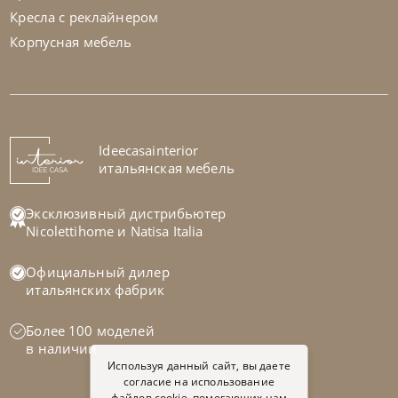
Кресла с реклайнером
Корпусная мебель
Samoa
по запросу
Кресло Peggy
На заказ
Ideecasainterior
45-90 дн
итальянская мебель
на выбор
на выбор
Эксклюзивный дистрибьютер
Nicolettihome
и
Natisa Italia
Официальный дилер
итальянских фабрик
Более 100 моделей
в наличии
Используя данный сайт, вы даете
согласие на использование
файлов cookie, помогающих нам