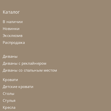
Каталог
Natisa
по запросу
-40% до 08.31
В наличии
Стул Queen
Новинки
Эксклюзив
На заказ
45-90 дн
+1 в наличии
Распродажа
на выбор
на выбор
Диваны
Диваны с реклайнером
Диваны со спальным местом
Кровати
Детские кровати
Столы
Стулья
Кресла