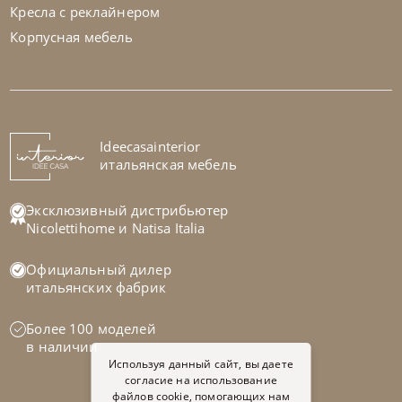
Кресла с реклайнером
Корпусная мебель
Natisa
по запросу
-40% до 08.31
Стул Koda
На заказ
Ideecasainterior
45-90 дн
итальянская мебель
на выбор
на выбор
Эксклюзивный дистрибьютер
Nicolettihome
и
Natisa Italia
Официальный дилер
итальянских фабрик
Более 100 моделей
в наличии
Используя данный сайт, вы даете
согласие на использование
файлов cookie, помогающих нам