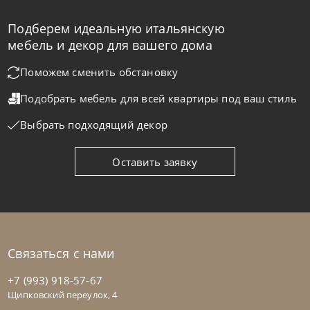
Подберем идеальную итальянскую
Natisa
по запросу
-40% до 08.31
мебель и декор для вашего дома
Стул Diana SG
Поможем сменить обстановку
Подобрать мебель для всей квартиры
под ваш стиль
На заказ
45-90 дн
Выбрать подходящий декор
на выбор
на выбор
Оставить заявку
Связаться с нами
+7 (993) 918-57-67
Щипковский переулок, 4