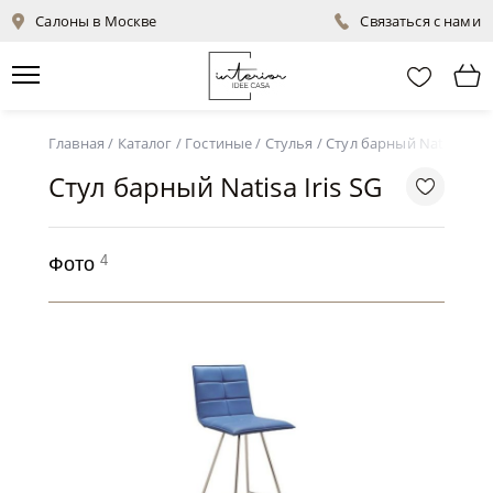
Салоны в Москве
Связаться с нами
Главная
/
Каталог
/
Гостиные
/
Стулья
/
Стул барный Natisa Iris
Стул барный Natisa Iris SG
4
Фото