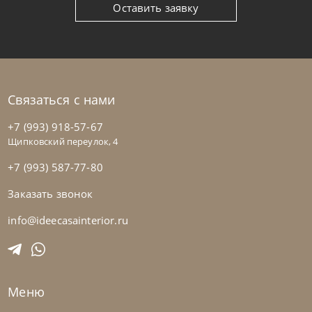
Оставить заявку
Связаться с нами
+7 (993) 918-57-67
Щипковский переулок, 4
+7 (993) 587-77-80
Заказать звонок
Natisa
по запросу
-40% до 08.31
Стул Sara
info@ideecasainterior.ru
На заказ
45-90 дн
Меню
на выбор
на выбор