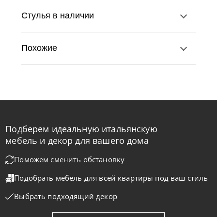
Стулья в наличии
Похожие
Подберем идеальную итальянскую
Natisa
по запросу
-40% до 08.31
мебель и декор для вашего дома
Стул Diana SG
Поможем сменить обстановку
Подобрать мебель для всей квартиры
под ваш стиль
На заказ
45-90 дн
Выбрать подходящий декор
на выбор
на выбор