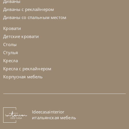
Диваны
Диваны с реклайнером
Диваны со спальным местом
Кровати
Детские кровати
Столы
Стулья
Кресла
Кресла с реклайнером
Корпусная мебель
Natisa
по запросу
-40% до 08.31
Стул Koda
На заказ
Ideecasainterior
45-90 дн
итальянская мебель
на выбор
на выбор