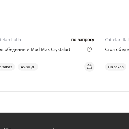
telan Italia
по запросу
Cattelan Ital
ол обеденный Mad Max Crystalart
Стол обед
а заказ
45-90 дн
На заказ