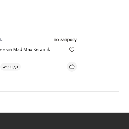
ia
по запросу
енный Mad Max Keramik
45-90 дн