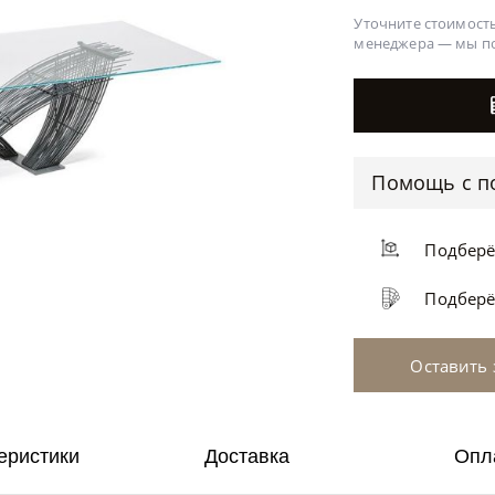
Уточните стоимость
менеджера —
мы п
Помощь с п
Подбер
Подбер
Оставить 
еристики
Доставка
Опл