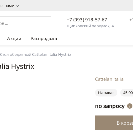
я с нами
+7 (993) 918-57-67
+
Щипковский переулок, 4
Акции
Распродажа
Стол обеденный Cattelan Italia Hystrix
lia Hystrix
Cattelan Italia
На заказ
45-90
по запросу
i
В корз