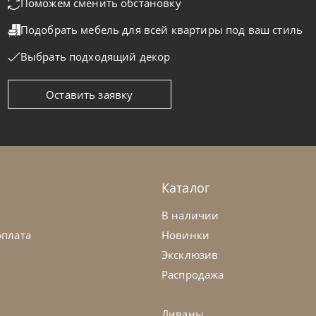
Поможем сменить обстановку
Подобрать мебель для всей квартиры
под ваш стиль
Выбрать подходящий декор
Оставить заявку
telan Italia
по запросу
Cattelan Ital
ол обеденный Napoleon Wood
Стол обеде
а заказ
45-90 дн
На заказ
Каталог
В наличии
оплата
Новинки
Эксклюзив
Распродажа
Диваны