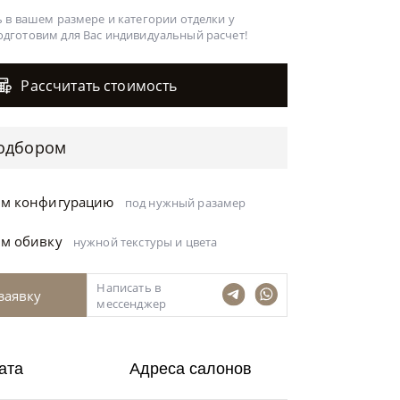
 в вашем размере и категории отделки у
одготовим для Вас
индивидуальный расчет!
Рассчитать стоимость
одбором
ём конфигурацию
под нужный разамер
ём обивку
нужной текстуры и цвета
Написать в
заявку
мессенджер
ата
Адреса салонов