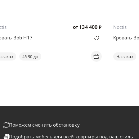
tis
от
134 400
₽
Noctis
овать Bob H17
Кровать Bo
а заказ
45-90 дн
На заказ
Поможем сменить обстановку
Подобрать мебель для всей квартиры
под ваш стиль