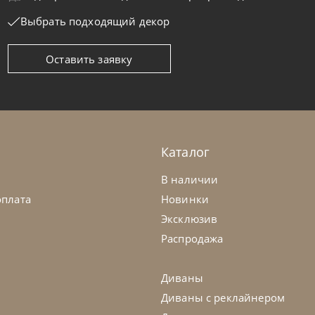
Выбрать подходящий декор
Оставить заявку
tis
от
307 200
₽
Noctis
овать Cloe Romantic
Кровать Hu
а заказ
45-90 дн
На заказ
Каталог
В наличии
оплата
Новинки
Эксклюзив
Распродажа
Диваны
Диваны с реклайнером