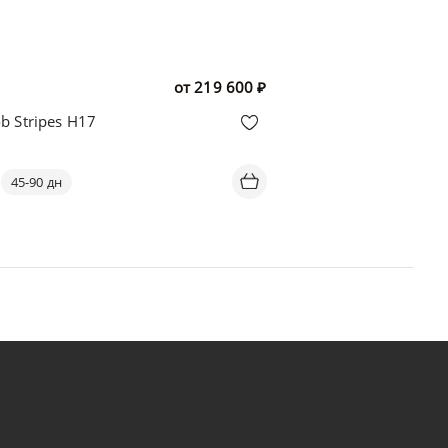
от
219 600
₽
b Stripes H17
45-90 дн