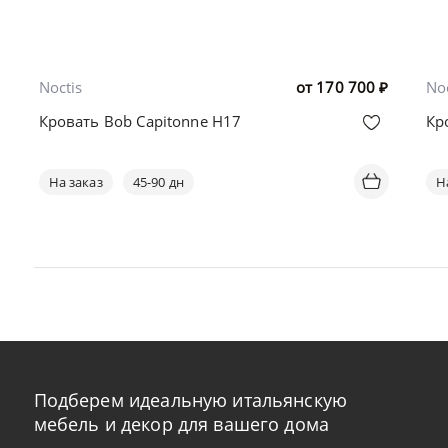
Noctis
от
170 700
₽
Noc
Кровать Bob Capitonne H17
Кр
На заказ
45-90 дн
Н
Подберем идеальную итальянскую
мебель и декор для вашего дома