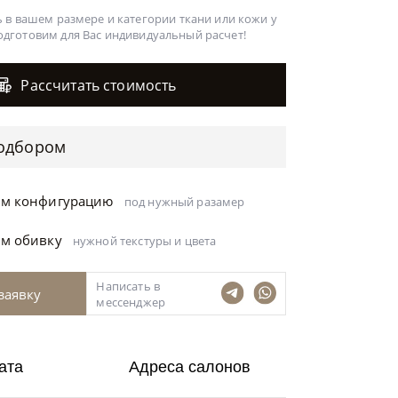
 в вашем размере и категории ткани или кожи у
одготовим для Вас
индивидуальный расчет!
Рассчитать стоимость
одбором
ём конфигурацию
под нужный разамер
ём обивку
нужной текстуры и цвета
Написать в
заявку
мессенджер
ата
Адреса салонов