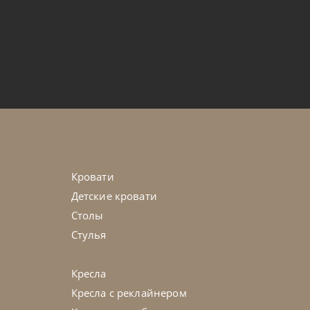
от
343 700
₽
g 01 Lines H17
45-90 дн
Кровати
Детские кровати
Столы
Стулья
Кресла
Кресла с реклайнером