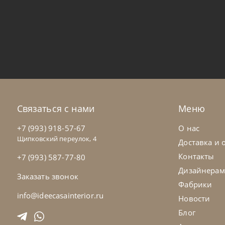
Noctis
от
287 400
₽
Noc
Кровать Cloe
Кр
На заказ
45-90 дн
Н
Связаться с нами
Меню
+7 (993) 918-57-67
О нас
Щипковский переулок, 4
Доставка и 
Контакты
+7 (993) 587-77-80
Дизайнерам
Заказать звонок
Фабрики
info@ideecasainterior.ru
Новости
Блог