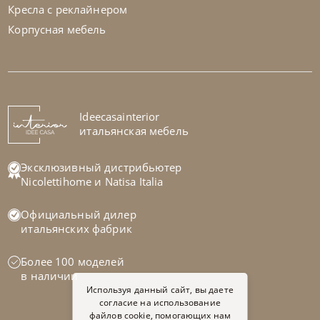
Кресла с реклайнером
Корпусная мебель
Natisa
по запросу
-40% до 08.31
Стул Koda
На заказ
Ideecasainterior
45-90 дн
итальянская мебель
на выбор
на выбор
Эксклюзивный дистрибьютер
Nicolettihome
и
Natisa Italia
Официальный дилер
итальянских фабрик
Более 100 моделей
в наличии
Используя данный сайт, вы даете
согласие на использование
файлов cookie, помогающих нам