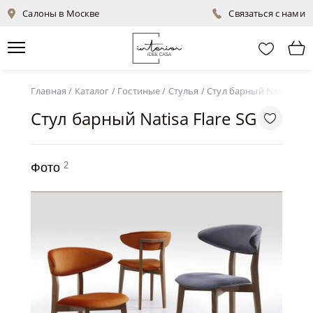
Салоны в Москве
Связаться с нами
Главная
/
Каталог
/
Гостиные
/
Стулья
/
Стул барный Natisa Flar
Стул барный Natisa Flare SG
2
Фото