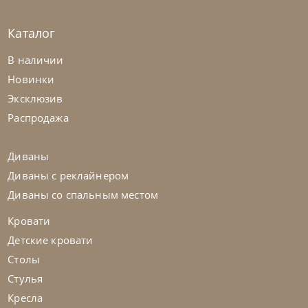
Каталог
Natisa
по запросу
-40% до 08.31
В наличии
Стул Queen
Новинки
Эксклюзив
На заказ
45-90 дн
+1 в наличии
Распродажа
на выбор
на выбор
Диваны
Диваны с реклайнером
Диваны со спальным местом
Кровати
Детские кровати
Столы
Стулья
Кресла