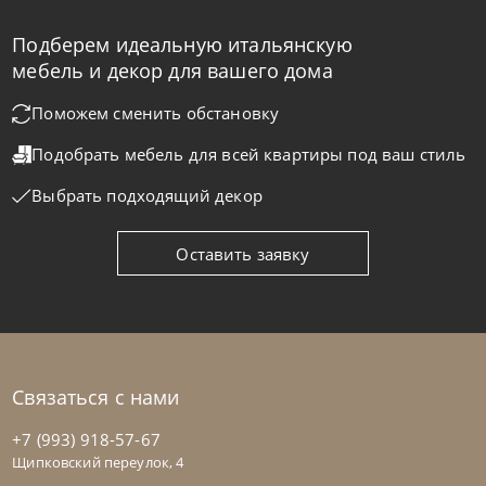
Подберем идеальную итальянскую
Natisa
по запросу
-40% до 08.31
мебель и декор для вашего дома
Стул Diana SG
Поможем сменить обстановку
Подобрать мебель для всей квартиры
под ваш стиль
На заказ
45-90 дн
Выбрать подходящий декор
на выбор
на выбор
Оставить заявку
Связаться с нами
+7 (993) 918-57-67
Щипковский переулок, 4