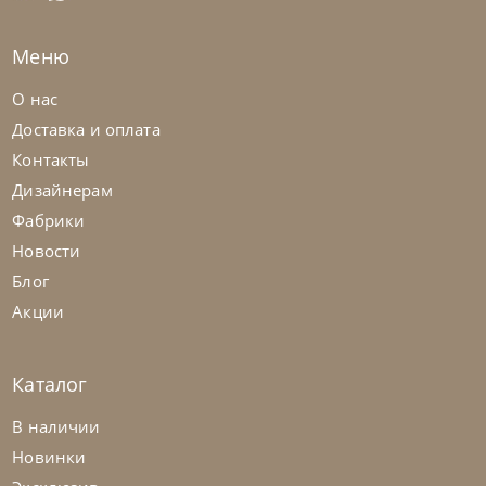
На заказ
45-90 дн
Меню
на выбор
на выбор
О нас
Доставка и оплата
Контакты
Дизайнерам
Фабрики
Новости
Блог
Акции
Каталог
Cattelan Italia
по запросу
В наличии
Стул барный Arcadia Couture
Новинки