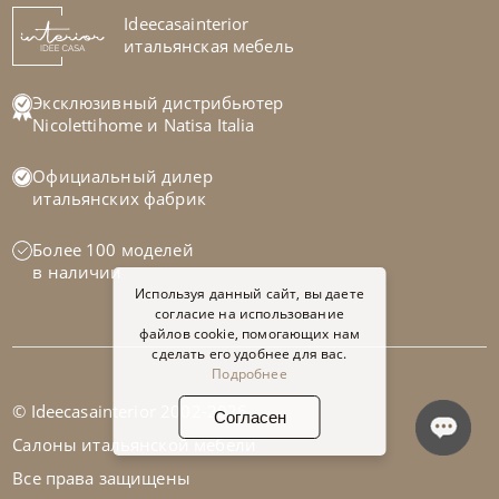
На заказ
Ideecasainterior
45-90 дн
итальянская мебель
на выбор
на выбор
Эксклюзивный дистрибьютер
Nicolettihome
и
Natisa Italia
Официальный дилер
итальянских фабрик
Более 100 моделей
в наличии
Используя данный сайт, вы даете
согласие на использование
файлов cookie, помогающих нам
сделать его удобнее для вас.
Подробнее
© Ideecasainterior 2002-2026
Согласен
Cattelan Italia
по запросу
Салоны итальянской мебели
Стул барный Axel X
Все права защищены