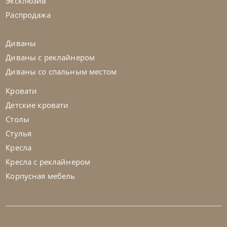
Эксклюзив
На заказ
45-90 дн
Распродажа
на выбор
на выбор
Диваны
Диваны с реклайнером
Диваны со спальным местом
Кровати
Детские кровати
Столы
Стулья
Кресла
Кресла с реклайнером
Корпусная мебель
Cattelan Italia
по запросу
Стул барный Axel