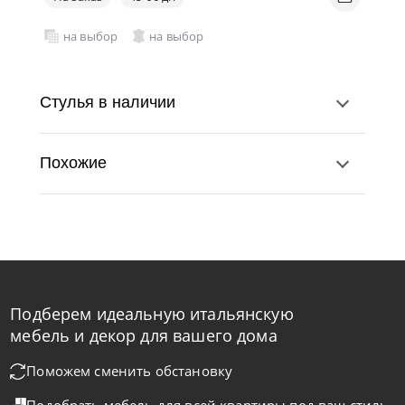
на выбор
на выбор
Стулья в наличии
Похожие
Подберем идеальную итальянскую
Cattelan Italia
по запросу
мебель и декор для вашего дома
Стул барный Wanda
Поможем сменить обстановку