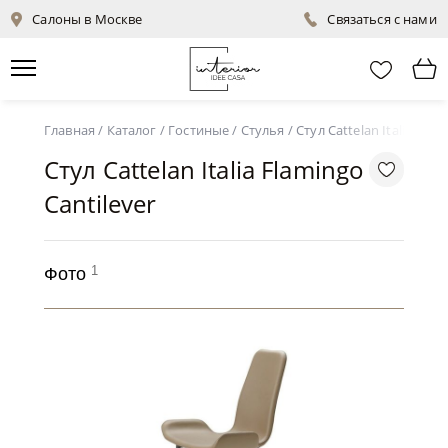
Салоны в Москве
Связаться с нами
Главная
/
Каталог
/
Гостиные
/
Стулья
/
Стул Cattelan Italia Flam
Стул Cattelan Italia Flamingo
Cantilever
1
Фото