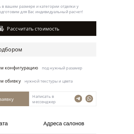
 в вашем размере и категории отделки у
одготовим для Вас
индивидуальный расчет!
Рассчитать стоимость
одбором
ём конфигурацию
под нужный разамер
ём обивку
нужной текстуры и цвета
Написать в
заявку
мессенджер
ата
Адреса салонов