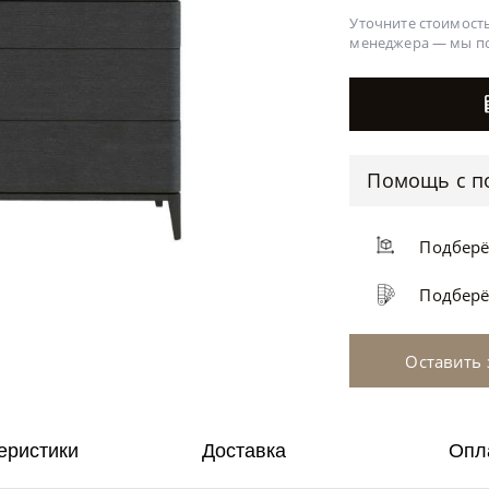
Уточните стоимость
менеджера —
мы п
Помощь с п
Подбер
Подбер
Оставить 
еристики
Доставка
Опл