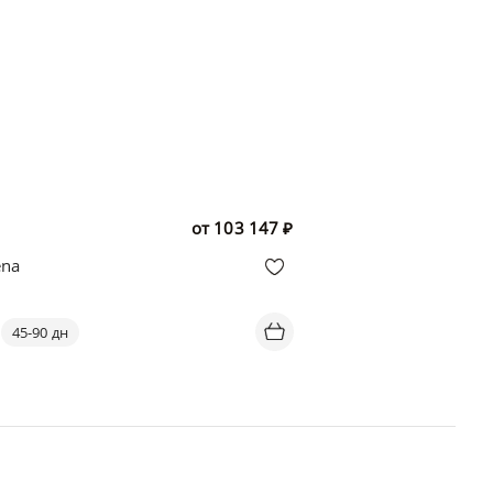
от
103 147
₽
ena
45-90 дн