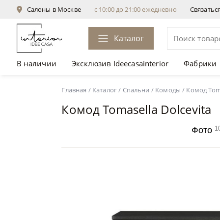
Салоны в Москве
с 10:00 до 21:00 ежедневно
Связатьс
Каталог
В наличии
Эксклюзив Ideecasainterior
Фабрики
Комод Tomasella Dolcevita
от 196 086 ₽
Главная
/
Каталог
/
Спальни
/
Комоды
/
Комод Toma
Комод Tomasella Dolcevita
1
Фото