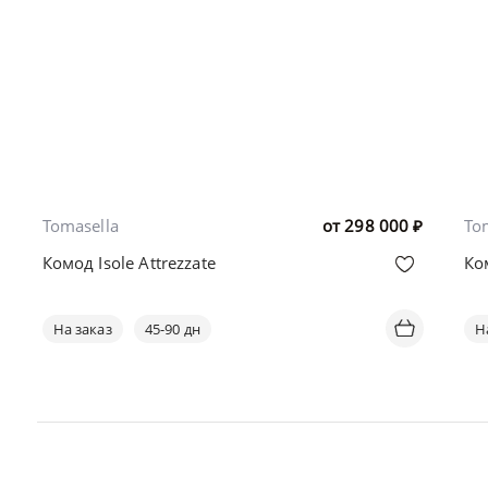
Tomasella
от
298 000
₽
To
Комод Isole Attrezzate
Ко
На заказ
45-90 дн
Н