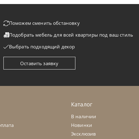
Поможем сменить обстановку
Подобрать мебель для всей квартиры
под ваш стиль
Выбрать подходящий декор
Оставить заявку
masella
от
95 357
₽
Tomasella
мод Capitol
Комод Has
а заказ
45-90 дн
На заказ
Каталог
В наличии
оплата
Новинки
Эксклюзив