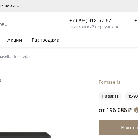
я с нами
+7 (993) 918-57-67
+
Щипковский переулок, 4
Акции
Распродажа
sella Dolcevita
0
Tomasella
На заказ
45-90
от
196 086
₽
i
В корз