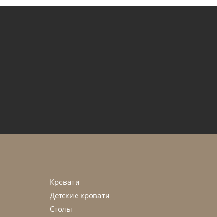
от
92 134
₽
htag
45-90 дн
+1 в наличии
Кровати
Детские кровати
Столы