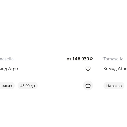
masella
от
146 930
₽
Tomasella
мод Argo
Комод Ath
а заказ
45-90 дн
На заказ