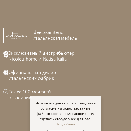
Samoa
по запросу
Диван Royal
На заказ
Ideecasainterior
45-90 дн
итальянская мебель
на выбор
на выбор
Эксклюзивный дистрибьютер
Nicolettihome
и
Natisa Italia
Официальный дилер
итальянских фабрик
Более 100 моделей
в наличии
Используя данный сайт, вы даете
согласие на использование
файлов cookie, помогающих нам
сделать его удобнее для вас.
Подробнее