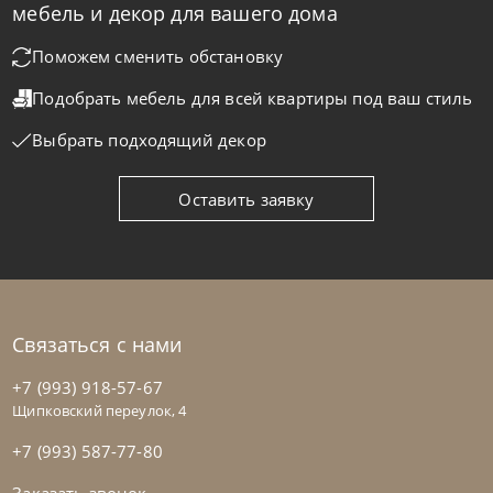
мебель и декор для вашего дома
Диван Class
Поможем сменить обстановку
Подобрать мебель для всей квартиры
под ваш стиль
На заказ
45-90 дн
Выбрать подходящий декор
на выбор
на выбор
Оставить заявку
Связаться с нами
+7 (993) 918-57-67
Щипковский переулок, 4
+7 (993) 587-77-80