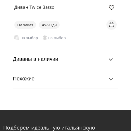
Диван Twice Basso
На заказ
45-90 дн
на выбор
на выбор
Диваны в наличии
Похожие
Подберем идеальную итальянскую
Samoa
по запросу