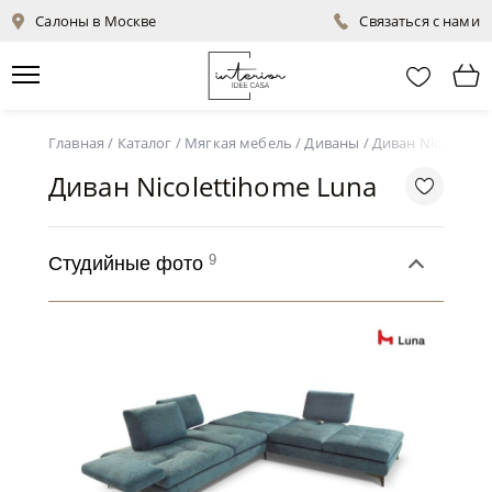
Салоны в Москве
Связаться с нами
Главная
/
Каталог
/
Мягкая мебель
/
Диваны
/
Диван Nicolettih
Диван Nicolettihome Luna
9
Студийные фото