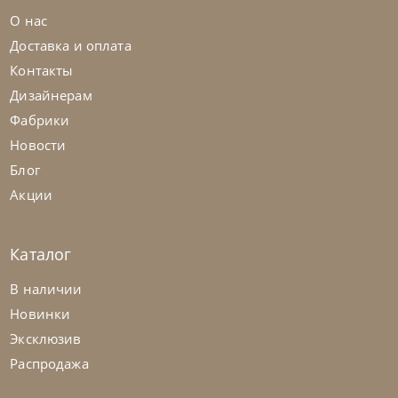
О нас
Доставка и оплата
Контакты
Дизайнерам
Фабрики
Новости
Блог
Акции
Каталог
Nicolettihome
от
263 362
₽
-40% до 08.31
В наличии
Диван Louise
Новинки
Эксклюзив
На заказ
45-90 дн
+2 в наличии
Распродажа
+280
+100