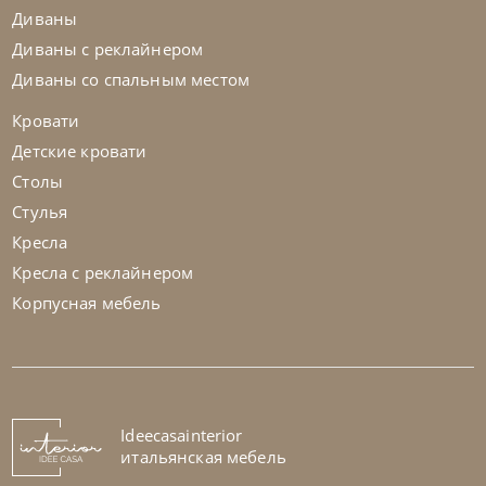
Диваны
Диваны с реклайнером
Диваны со спальным местом
Кровати
Детские кровати
Столы
Стулья
Кресла
Кресла с реклайнером
Корпусная мебель
Nicolettihome
от
255 829
₽
-40% до 08.31
Диван Megan
На заказ
Ideecasainterior
45-90 дн
+1 в наличии
итальянская мебель
+280
+100