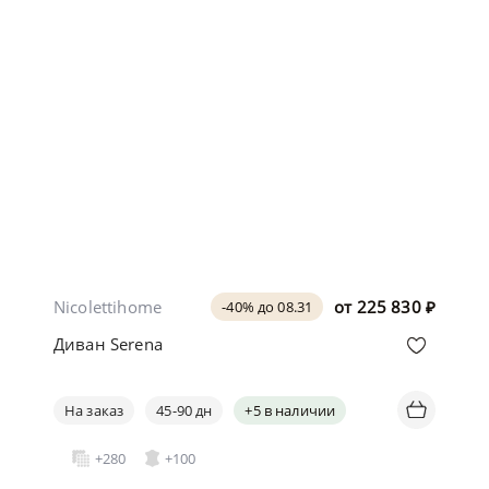
Nicolettihome
от
225 830
₽
-40% до 08.31
Диван Serena
На заказ
45-90 дн
+5 в наличии
+280
+100