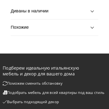
Диваны в наличии
Похожие
Подберем идеальную итальянскую
Nicolettihome
от
219 890
₽
-40% до 08.31
мебель и декор для вашего дома
Диван Monnalisa
Поможем сменить обстановку
Подобрать мебель для всей квартиры
под ваш стиль
На заказ
45-90 дн
+2 в наличии
Выбрать подходящий декор
+280
+100