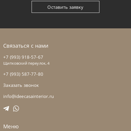
Оставить заявку
Связаться с нами
+7 (993) 918-57-67
Щипковский переулок, 4
+7 (993) 587-77-80
Заказать звонок
Nicolettihome
от
228 390
₽
-40% до 08.31
Диван Soul
info@ideecasainterior.ru
На заказ
45-90 дн
+2 в наличии
Меню
+280
+100