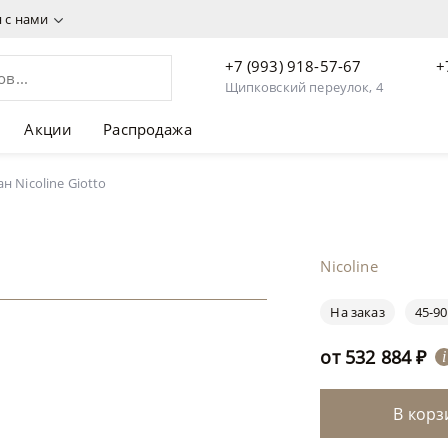
я с нами
+7 (993) 918-57-67
+
Щипковский переулок, 4
Акции
Распродажа
н Nicoline Giotto
Nicoline
На заказ
45-90
от
532 884
₽
i
В корз