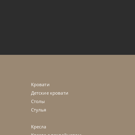
от
395 375
₽
on
45-90 дн
на выбор
Кровати
Детские кровати
Столы
Стулья
Кресла