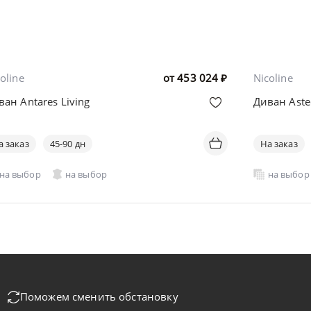
oline
от
453 024
₽
Nicoline
ван Antares Living
Диван Aste
а заказ
45-90 дн
На заказ
на выбор
на выбор
на выбор
Поможем сменить обстановку