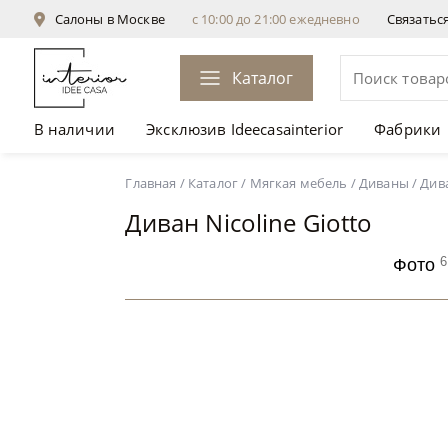
Салоны в Москве
с 10:00 до 21:00 ежедневно
Связатьс
Каталог
В наличии
Эксклюзив Ideecasainterior
Фабрики
Диван Nicoline Giotto
от 532 884 ₽
Главная
/
Каталог
/
Мягкая мебель
/
Диваны
/
Дива
Диван Nicoline Giotto
6
Фото