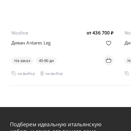
Nicoline
от
436 700
₽
Nic
Диван Antares Leg
Ди
На заказ
45-90 дн
Н
на выбор
на выбор
Подберем идеальную итальянскую