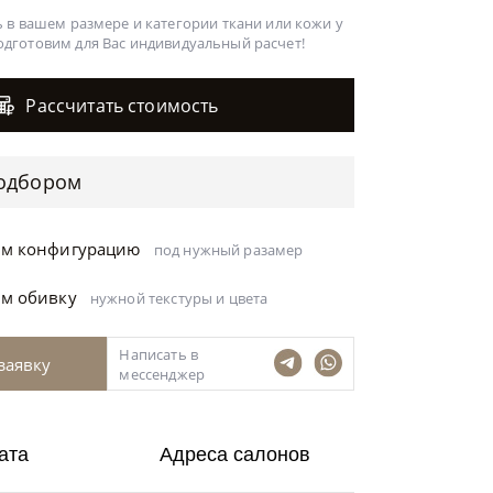
 в вашем размере и категории ткани или кожи у
одготовим для Вас
индивидуальный расчет!
Рассчитать стоимость
одбором
ём конфигурацию
под нужный разамер
ём обивку
нужной текстуры и цвета
Написать в
заявку
мессенджер
ата
Адреса салонов