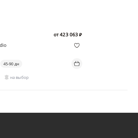
от
423 063
₽
dio
45-90 дн
на выбор