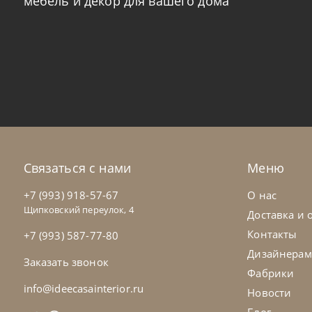
мебель и декор для вашего дома
Nicoline
от
478 438
₽
Nic
Диван Aura
Ди
На заказ
45-90 дн
Н
Связаться с нами
Меню
на выбор
на выбор
+7 (993) 918-57-67
О нас
Щипковский переулок, 4
Доставка и 
Контакты
+7 (993) 587-77-80
Дизайнерам
Заказать звонок
Фабрики
info@ideecasainterior.ru
Новости