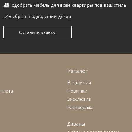
Подобрать мебель для всей квартиры
под ваш стиль
Выбрать подходящий декор
Оставить заявку
oline
от
512 325
₽
Nicoline
ван Aurora
Диван Bolt
а заказ
45-90 дн
На заказ
Каталог
на выбор
на выбор
на выбор
В наличии
оплата
Новинки
Эксклюзив
Распродажа
Диваны