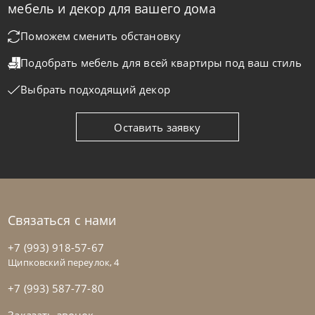
мебель и декор для вашего дома
Диван Antares Living
Поможем сменить обстановку
Подобрать мебель для всей квартиры
под ваш стиль
На заказ
45-90 дн
Выбрать подходящий декор
на выбор
на выбор
Оставить заявку
Связаться с нами
+7 (993) 918-57-67
Щипковский переулок, 4
+7 (993) 587-77-80