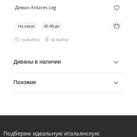
Диван Antares Leg
На заказ
45-90 дн
на выбор
на выбор
Диваны в наличии
Похожие
Подберем идеальную итальянскую
Nicoline
от
453 024
₽