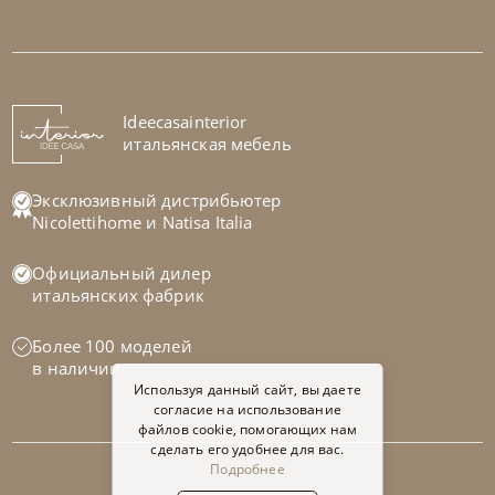
Nicoline
от
512 325
₽
Диван Aurora
На заказ
Ideecasainterior
45-90 дн
итальянская мебель
на выбор
на выбор
Эксклюзивный дистрибьютер
Nicolettihome
и
Natisa Italia
Официальный дилер
итальянских фабрик
Более 100 моделей
в наличии
Используя данный сайт, вы даете
согласие на использование
файлов cookie, помогающих нам
сделать его удобнее для вас.
Подробнее