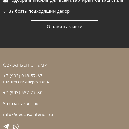
Подобрать мебель для всей квартиры
под ваш стиль
На заказ
45-90 дн
Выбрать подходящий декор
Оставить заявку
Связаться с нами
+7 (993) 918-57-67
Щипковский переулок, 4
+7 (993) 587-77-80
Заказать звонок
Cattelan Italia
по запросу
Стол обеденный Mad Max Keramik
info@ideecasainterior.ru