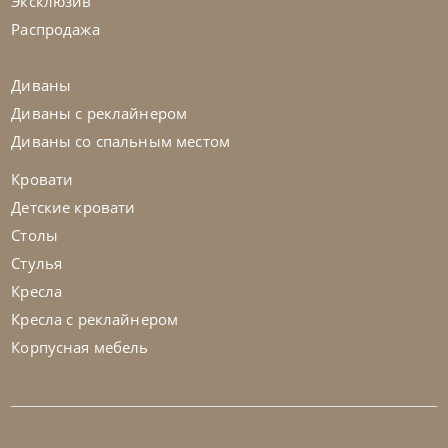
Эксклюзив
На заказ
45-90 дн
Распродажа
Диваны
Диваны с реклайнером
Диваны со спальным местом
Кровати
Детские кровати
Столы
Стулья
Кресла
Кресла с реклайнером
Корпусная мебель
Cattelan Italia
по запросу
Стол обеденный Napoleon Wood