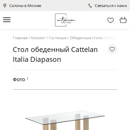
Салоны в Москве
Связаться с нами
Главная
/
Каталог
/
Гостиные
/
Обеденные столы
/
Стол обеденн
Стол обеденный Cattelan
Italia Diapason
1
Фото