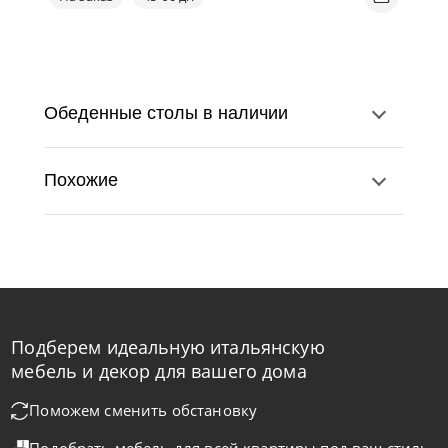
Обеденные столы в наличии
Похожие
Подберем идеальную итальянскую
Cattelan Italia
по запросу
мебель и декор для вашего дома
Стол обеденный Mad Max Crystalart
Поможем сменить обстановку