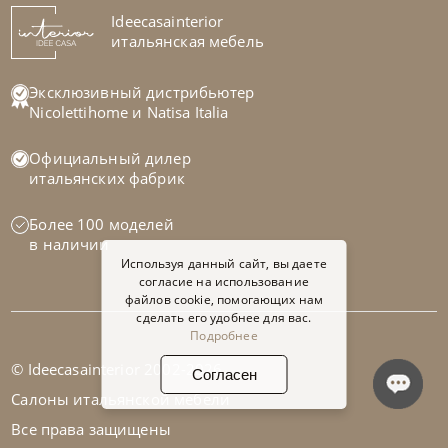
На заказ
Ideecasainterior
45-90 дн
итальянская мебель
Эксклюзивный дистрибьютер
Nicolettihome
и
Natisa Italia
Официальный дилер
итальянских фабрик
Более 100 моделей
в наличии
Используя данный сайт, вы даете
согласие на использование
файлов cookie, помогающих нам
сделать его удобнее для вас.
Подробнее
© Ideecasainterior 2002-2026
Согласен
Cattelan Italia
по запросу
Салоны итальянской мебели
Стол обеденный Nido Keramik Bistrot
Все права защищены