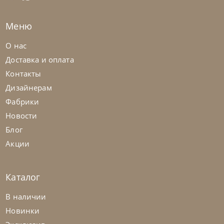
На заказ
45-90 дн
Меню
О нас
Доставка и оплата
Контакты
Дизайнерам
Фабрики
Новости
Блог
Акции
Каталог
Cattelan Italia
по запросу
В наличии
Стол обеденный Napoleon Keramik
Новинки
Premium