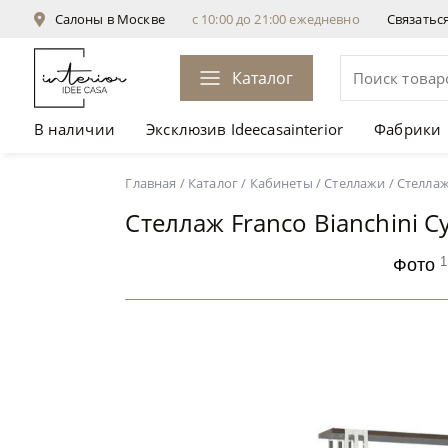
Салоны в Москве
с 10:00 до 21:00 ежедневно
Связатьс
Каталог
В наличии
Эксклюзив Ideecasainterior
Фабрики
Стеллаж Franco Bianchini Cyp 0204 K Empire
от 
Главная
/
Каталог
/
Кабинеты
/
Стеллажи
/
Стеллаж
Стеллаж Franco Bianchini C
1
Фото