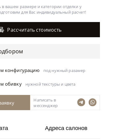
 в вашем размере и категории отделки у
одготовим для Вас
индивидуальный расчет!
Рассчитать стоимость
одбором
ём конфигурацию
под нужный разамер
ём обивку
нужной текстуры и цвета
Написать в
заявку
мессенджер
ата
Адреса салонов