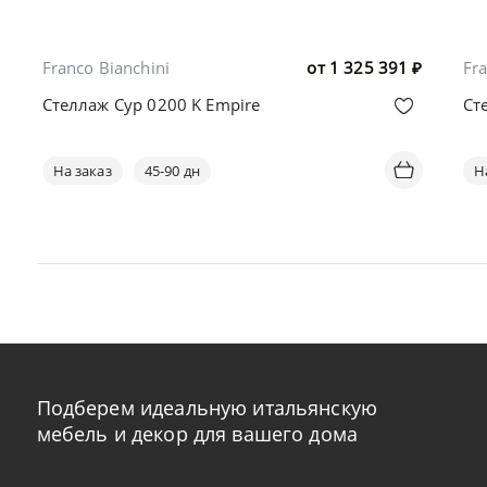
Franco Bianchini
от
1 325 391
₽
Fra
Стеллаж Cyp 0200 K Empire
Ст
На заказ
45-90 дн
Н
Подберем идеальную итальянскую
мебель и декор для вашего дома