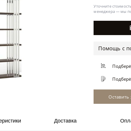
Уточните стоимость
менеджера —
мы п
Помощь с п
Подбер
Подбер
Оставить 
еристики
Доставка
Опл