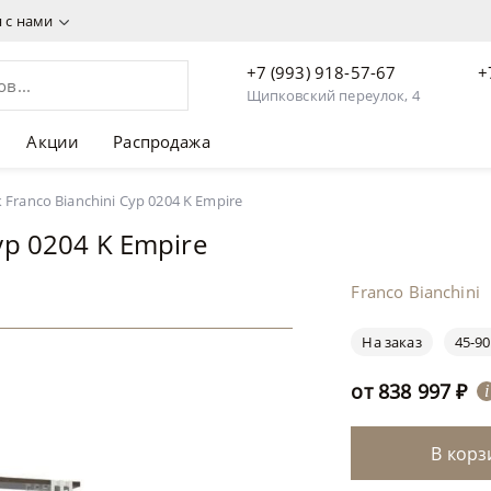
я с нами
+7 (993) 918-57-67
+
Щипковский переулок, 4
Акции
Распродажа
838 997 ₽
 Franco Bianchini Cyp 0204 K Empire
yp 0204 K Empire
Franco Bianchini
На заказ
45-90
от
838 997
₽
i
В корз