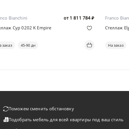
nco Bianchini
от
1 811 784
₽
Franco Bian
еллаж Cyp 0202 K Empire
Стеллаж El
а заказ
45-90 дн
На заказ
Поможем сменить обстановку
Подобрать мебель для всей квартиры
под ваш стиль