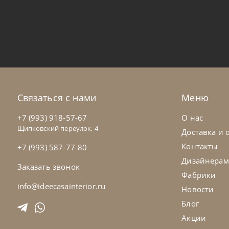
Franco Bianchini
от
1 750 700
₽
Стеллаж Modular
На заказ
45-90 дн
Связаться с нами
Меню
+7 (993) 918-57-67
О нас
Щипковский переулок, 4
Доставка и 
Контакты
+7 (993) 587-77-80
Дизайнерам
Заказать звонок
Фабрики
info@ideecasainterior.ru
Новости
Блог
Акции