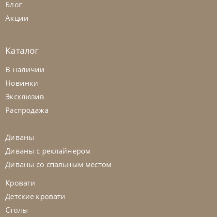
Блог
Акции
Каталог
Franco Bianchini
от
649 420
₽
В наличии
Комод Cyg 6301 K Crystal
Новинки
Эксклюзив
На заказ
45-90 дн
Распродажа
Диваны
Диваны с реклайнером
Диваны со спальным местом
Кровати
Детские кровати
Столы