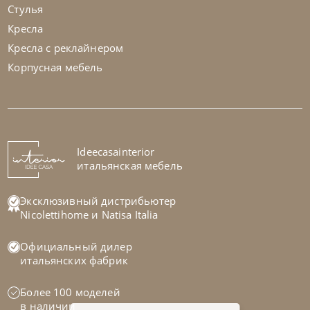
Стулья
Кресла
Кресла с реклайнером
Корпусная мебель
Franco Bianchini
от
782 692
₽
Комод Elg 2511 K Diamond
На заказ
Ideecasainterior
45-90 дн
итальянская мебель
Эксклюзивный дистрибьютер
Nicolettihome
и
Natisa Italia
Официальный дилер
итальянских фабрик
Более 100 моделей
в наличии