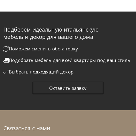
Подберем идеальную итальянскую
Franco Bianchini
от
727 420
₽
мебель и декор для вашего дома
Комод Cyg 2501 K Crystal
Поможем сменить обстановку
Подобрать мебель для всей квартиры
под ваш стиль
На заказ
45-90 дн
Выбрать подходящий декор
Оставить заявку
Связаться с нами