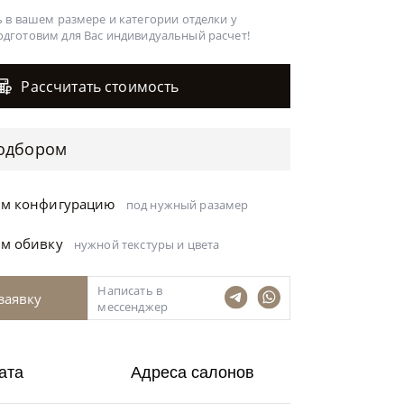
 в вашем размере и категории отделки у
одготовим для Вас
индивидуальный расчет!
Рассчитать стоимость
одбором
ём конфигурацию
под нужный разамер
ём обивку
нужной текстуры и цвета
Написать в
заявку
мессенджер
ата
Адреса салонов