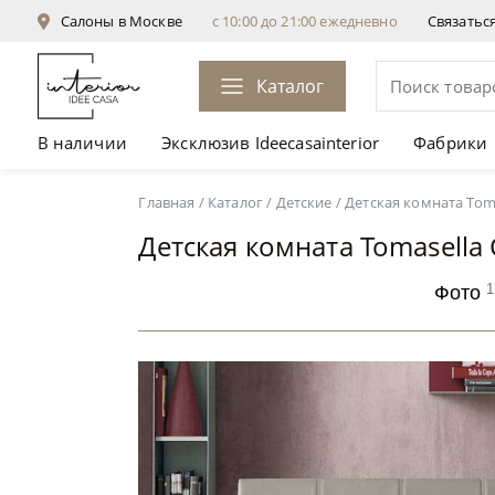
Салоны в Москве
с 10:00 до 21:00 ежедневно
Связатьс
Каталог
В наличии
Эксклюзив Ideecasainterior
Фабрики
Детская комната Tomasella Composition 04A
от
Главная
/
Каталог
/
Детские
/
Детская комната Toma
Детская комната Tomasella
1
Фото