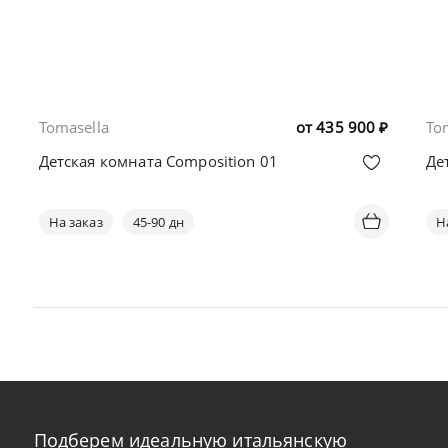
Tomasella
от
435 900
₽
To
Детская комната Composition 01
Де
На заказ
45-90 дн
Н
Подберем идеальную итальянскую