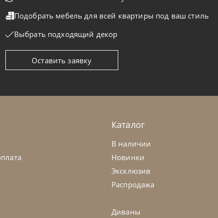
Подобрать мебель для всей квартиры
под ваш стиль
Выбрать подходящий декор
Оставить заявку
masella
от
1 088 000
₽
Tomasella
тская комната Composition 02A
Детская ко
а заказ
45-90 дн
На заказ
Каталог
В наличии
оплата
Новинки
Эксклюзив
Распродажа
Диваны