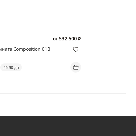
от
532 500
₽
мната Composition 01B
45-90 дн