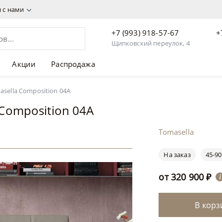
я с нами
+7 (993) 918-57-67
+
Щипковский переулок, 4
Акции
Распродажа
 320 900 ₽
sella Composition 04A
 Composition 04A
Tomasella
На заказ
45-90
от
320 900
₽
i
В корз