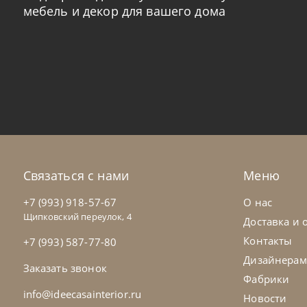
мебель и декор для вашего дома
Tomasella
от
882 600
₽
To
Детская комната Composition 02
Де
На заказ
45-90 дн
Н
Связаться с нами
Меню
+7 (993) 918-57-67
О нас
Щипковский переулок, 4
Доставка и 
Контакты
+7 (993) 587-77-80
Дизайнерам
Заказать звонок
Фабрики
info@ideecasainterior.ru
Новости