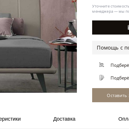
Уточните стоимость
менеджера —
мы п
Помощь с п
Подбер
Подбер
Оставить 
еристики
Доставка
Опл