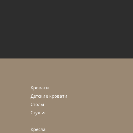
от
503 000
₽
мната Composition 02B
45-90 дн
Кровати
Детские кровати
Столы
Стулья
Кресла