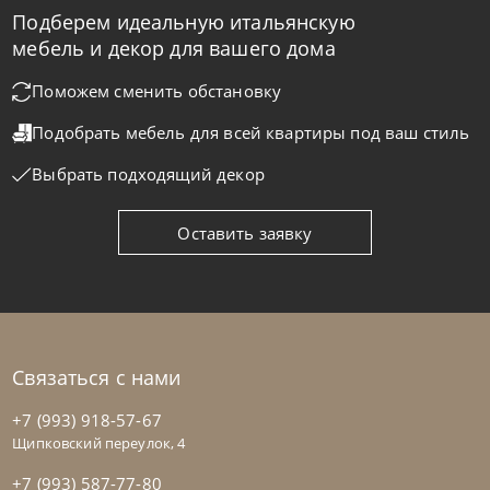
Подберем идеальную итальянскую
мебель и декор для вашего дома
Поможем сменить обстановку
Tomasella
от
532 500
₽
Подобрать мебель для всей квартиры
под ваш стиль
Детская комната Composition 01B
Выбрать подходящий декор
На заказ
45-90 дн
Оставить заявку
Связаться с нами
+7 (993) 918-57-67
Щипковский переулок, 4
+7 (993) 587-77-80