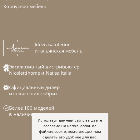
Корпусная мебель
Tomasella
от
503 000
₽
Ideecasainterior
Детская комната Composition 02B
итальянская мебель
На заказ
45-90 дн
Эксклюзивный дистрибьютер
Nicolettihome
и
Natisa Italia
Официальный дилер
итальянских фабрик
Более 100 моделей
в наличии
Используя данный сайт, вы даете
согласие на использование
файлов cookie, помогающих нам
сделать его удобнее для вас.