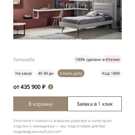
Tomasella
100% сделано в Италии
На заказ
45-90 дн
Узнать дату
Код: 1809
от
435 900
₽
i
В корзину
Заявка в 1 клик
Уточните стоимость в вашем размере и категории
отделки у менеджера —
мы подготовим для Вас
индивидуальный расчет!