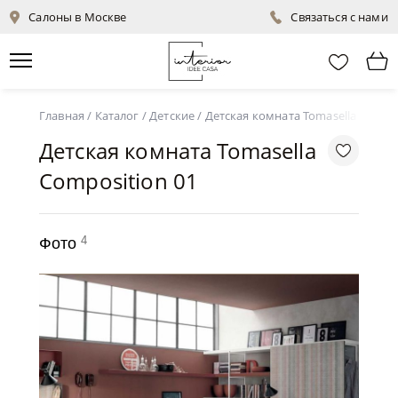
Салоны в Москве
Связаться с нами
Главная
/
Каталог
/
Детские
/
Детская комната Tomasella Compos
Детская комната Tomasella
Composition 01
4
Фото