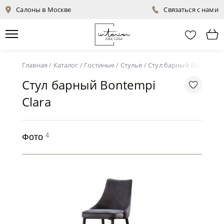
Салоны в Москве
Связаться с нами
Главная
/
Каталог
/
Гостиные
/
Стулья
/
Стул барный Bontempi C
Стул барный Bontempi
Clara
4
Фото