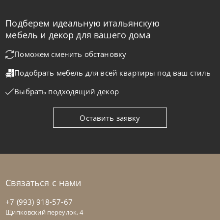
Подберем идеальную итальянскую
Bontempi
от
43 470
₽
мебель и декор для вашего дома
Стул барный Net
Поможем сменить обстановку
Подобрать мебель для всей квартиры
под ваш стиль
На заказ
45-90 дн
Выбрать подходящий декор
на выбор
на выбор
Оставить заявку
Связаться с нами
+7 (993) 918-57-67
Щипковский переулок, 4