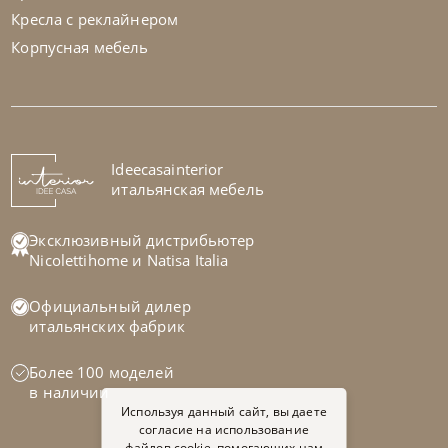
Кресла с реклайнером
Корпусная мебель
Bontempi
от
104 370
₽
Стул Sveva
На заказ
Ideecasainterior
45-90 дн
итальянская мебель
на выбор
на выбор
Эксклюзивный дистрибьютер
Nicolettihome
и
Natisa Italia
Официальный дилер
итальянских фабрик
Более 100 моделей
в наличии
Используя данный сайт, вы даете
согласие на использование
файлов cookie, помогающих нам