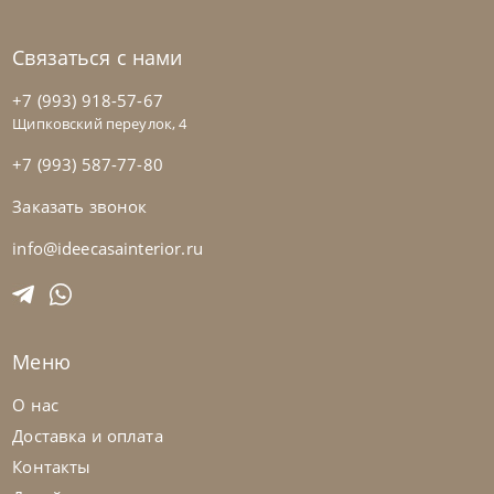
Связаться с нами
+7 (993) 918-57-67
Щипковский переулок, 4
+7 (993) 587-77-80
Заказать звонок
info@ideecasainterior.ru
Tomasella
от
257 733
₽
Стенка Atlante Unit_At103
Меню
На заказ
45-90 дн
О нас
Доставка и оплата
Контакты