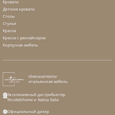
Кровати
Детские кровати
Столы
Стулья
Кресла
Кресла с реклайнером
Корпусная мебель
Tomasella
от
677 304
₽
Ideecasainterior
Стенка Atlante Unit_At105
итальянская мебель
На заказ
45-90 дн
Эксклюзивный дистрибьютер
Nicolettihome
и
Natisa Italia
Официальный дилер