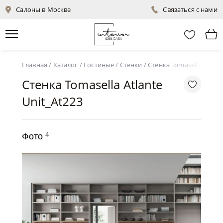
Салоны в Москве
Связаться с нами
Главная
/
Каталог
/
Гостиные
/
Стенки
/
Стенка Tomasella Atlant
Стенка Tomasella Atlante
Unit_At223
4
Фото