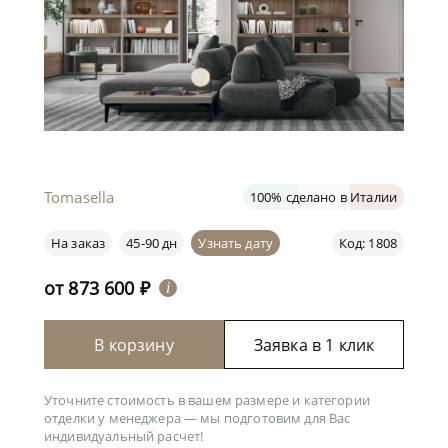
Tomasella
100% сделано в Италии
На заказ
45-90 дн
Узнать дату
Код: 1808
от
873 600
₽
i
В корзину
Заявка в 1 клик
Уточните стоимость в вашем размере и категории
отделки у менеджера —
мы подготовим для Вас
индивидуальный расчет!