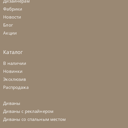
Дизайнерам
Фабрики
Новости
Блог
Акции
Каталог
В наличии
Новинки
Tomasella
от
353 090
₽
Эксклюзив
Стенка Atlante Unit_At104
Распродажа
На заказ
45-90 дн
Диваны
Диваны с реклайнером
Диваны со спальным местом