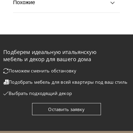
Похожие
Подберем идеальную итальянскую
мебель и декор для вашего дома
Поможем сменить обстановку
Tomasella
от
725 385
₽
Подобрать мебель для всей квартиры
под ваш стиль
Стенка Atlante Unit_At102
Выбрать подходящий декор
На заказ
45-90 дн
Оставить заявку