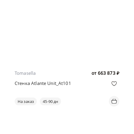
Tomasella
от
663 873
₽
Стенка Atlante Unit_At101
На заказ
45-90 дн