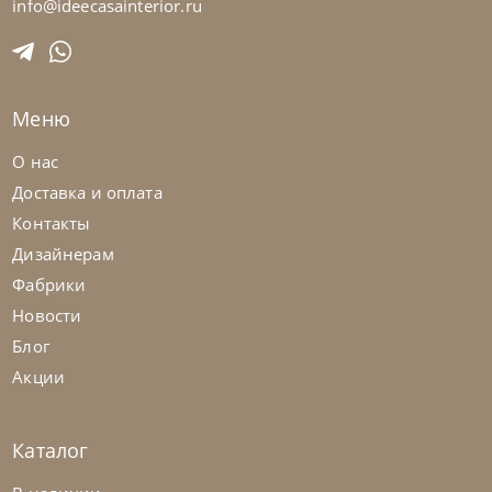
info@ideecasainterior.ru
Tomasella
от
257 733
₽
Стенка Atlante Unit_At103
Меню
На заказ
45-90 дн
О нас
Доставка и оплата
Контакты
Дизайнерам
Фабрики
Новости
Блог
Акции
Каталог