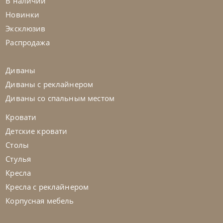
В наличии
Новинки
Tomasella
от
353 090
₽
Эксклюзив
Стенка Atlante Unit_At104
Распродажа
На заказ
45-90 дн
Диваны
Диваны с реклайнером
Диваны со спальным местом
Кровати
Детские кровати
Столы
Стулья
Кресла
Кресла с реклайнером
Корпусная мебель