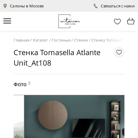
Салоны в Москве
Связаться с нами
Главная
/
Каталог
/
Гостиные
/
Стенки
/
Стенка Tomasella Atlant
Стенка Tomasella Atlante
Unit_At108
3
Фото