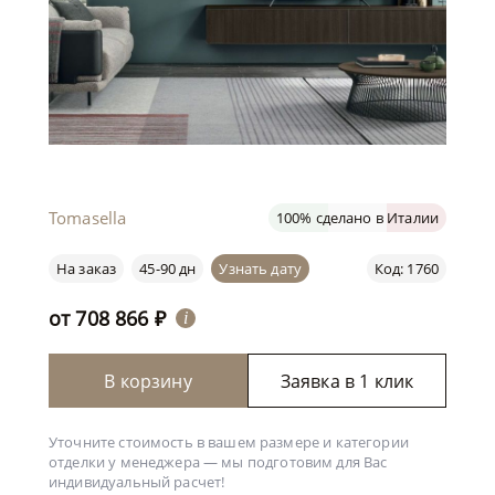
Tomasella
100% сделано в Италии
На заказ
45-90 дн
Узнать дату
Код: 1760
от
708 866
₽
i
В корзину
Заявка в 1 клик
Уточните стоимость в вашем размере и категории
отделки у менеджера —
мы подготовим для Вас
индивидуальный расчет!