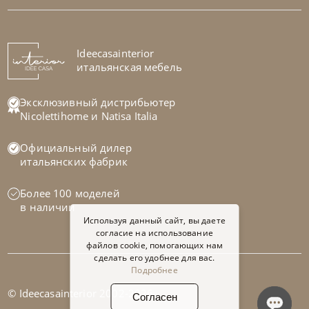
Tomasella
от
677 304
₽
Ideecasainterior
Стенка Atlante Unit_At105
итальянская мебель
На заказ
45-90 дн
Эксклюзивный дистрибьютер
Nicolettihome
и
Natisa Italia
Официальный дилер
итальянских фабрик
Более 100 моделей
в наличии
Используя данный сайт, вы даете
согласие на использование
файлов cookie, помогающих нам
сделать его удобнее для вас.
Подробнее
© Ideecasainterior 2002-2026
Согласен