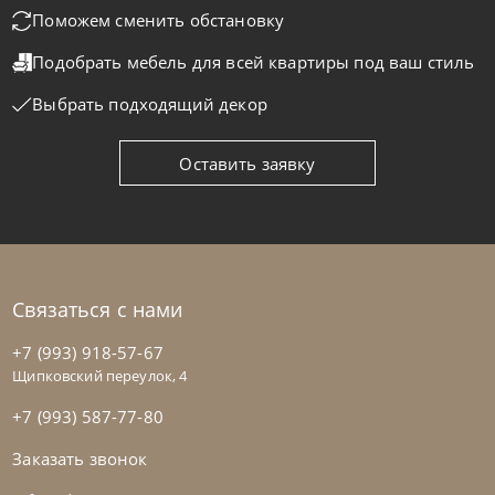
Поможем сменить обстановку
Tomasella
от
725 385
₽
Подобрать мебель для всей квартиры
под ваш стиль
Стенка Atlante Unit_At102
Выбрать подходящий декор
На заказ
45-90 дн
Оставить заявку
Связаться с нами
+7 (993) 918-57-67
Щипковский переулок, 4
+7 (993) 587-77-80
Заказать звонок