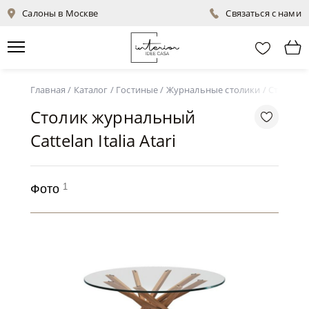
Салоны в Москве
Связаться с нами
Главная
/
Каталог
/
Гостиные
/
Журнальные столики
/
Столик жу
Столик журнальный
Cattelan Italia Atari
1
Фото