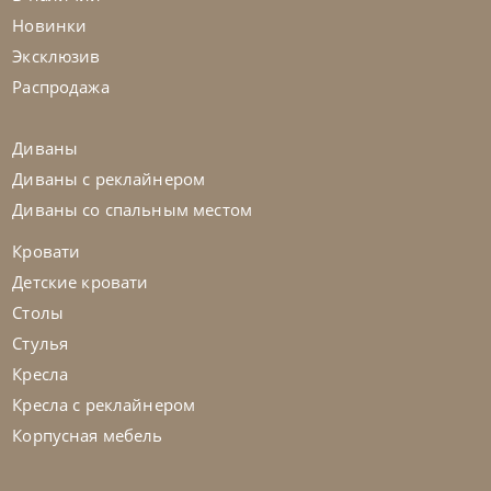
Столик журнальный Arena Keramik Bond
Новинки
Эксклюзив
На заказ
45-90 дн
Распродажа
Диваны
Диваны с реклайнером
Диваны со спальным местом
Кровати
Детские кровати
Столы
Стулья
Кресла
Кресла с реклайнером
Корпусная мебель
Cattelan Italia
по запросу