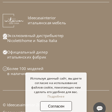
Столик журнальный Arena Long
На заказ
Ideecasainterior
45-90 дн
итальянская мебель
Эксклюзивный дистрибьютер
Nicolettihome
и
Natisa Italia
Официальный дилер
итальянских фабрик
Более 100 моделей
в наличии
Используя данный сайт, вы даете
согласие на использование
файлов cookie, помогающих нам
сделать его удобнее для вас.
Подробнее
© Ideecasainterior 2002-2026
Согласен
Cattelan Italia
по запросу