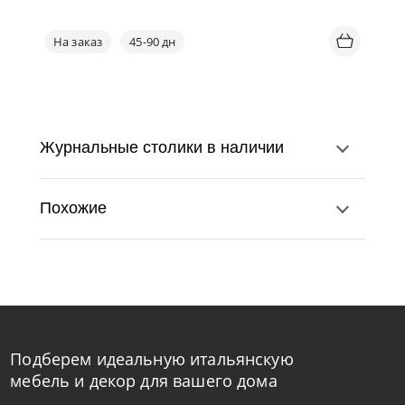
На заказ
45-90 дн
Журнальные столики в наличии
Похожие
Подберем идеальную итальянскую
Cattelan Italia
по запросу
мебель и декор для вашего дома
Столик журнальный Albert Keramik S