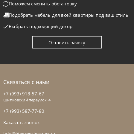
Поможем сменить обстановку
Подобрать мебель для всей квартиры
под ваш стиль
На заказ
45-90 дн
Выбрать подходящий декор
Оставить заявку
Связаться с нами
+7 (993) 918-57-67
Щипковский переулок, 4
+7 (993) 587-77-80
Заказать звонок
Cattelan Italia
по запросу
Столик журнальный Arena
info@ideecasainterior.ru