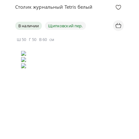
Столик журнальный Tetris белый
В наличии
Щипковский пер.
Ш
50
Г
50
В
60
см