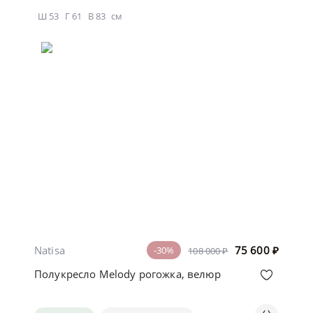
Ш
53
Г
61
В
83
см
Natisa
75 600
₽
-30%
108 000 ₽
Полукресло Melody рогожка, велюр