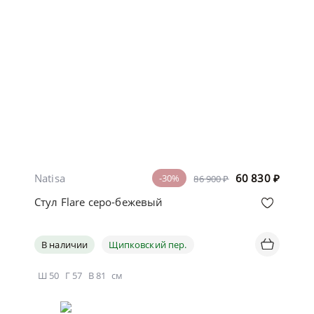
Natisa
60 830
₽
-30%
86 900 ₽
Стул Flare серо-бежевый
В наличии
Щипковский пер.
Ш
50
Г
57
В
81
см