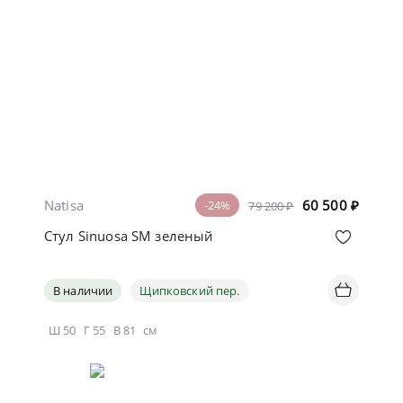
Natisa
60 500
₽
-24%
79 200 ₽
Стул Sinuosa SM зеленый
В наличии
Щипковский пер.
Ш
50
Г
55
В
81
см