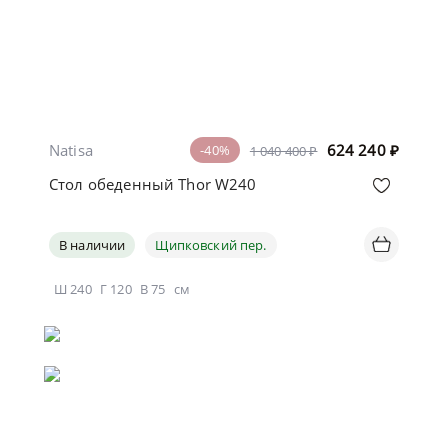
Natisa
624 240
₽
-40%
1 040 400 ₽
Стол обеденный Thor W240
В наличии
Щипковский пер.
Ш
240
Г
120
В
75
см