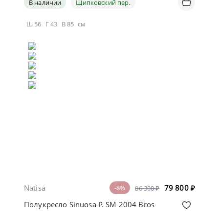
В наличии
Щипковский пер.
Ш
56
Г
43
В
85
см
Natisa
79 800
₽
-8%
86 300 ₽
Полукресло Sinuosa P. SM 2004 Bros