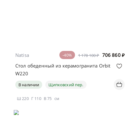
Natisa
706 860
₽
-40%
1 178 100 ₽
Стол обеденный из керамогранита Orbit
W220
В наличии
Щипковский пер.
Ш
220
Г
110
В
75
см