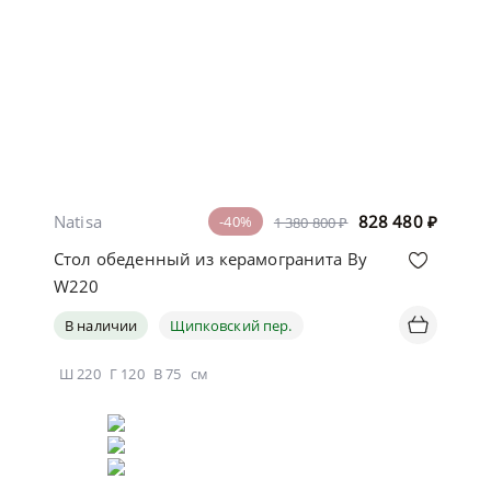
Natisa
828 480
₽
-40%
1 380 800 ₽
Стол обеденный из керамогранита By
W220
В наличии
Щипковский пер.
Ш
220
Г
120
В
75
см