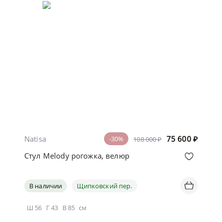
Natisa
75 600
₽
-30%
108 000 ₽
Стул Melody рогожка, велюр
В наличии
Щипковский пер.
Ш
56
Г
43
В
85
см