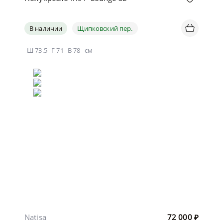
В наличии
Щипковский пер.
Ш
73.5
Г
71
В
78
см
Natisa
72 000
₽