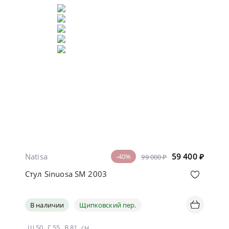
Natisa
59 400
₽
-40%
99 000 ₽
Стул Sinuosa SM 2003
В наличии
Щипковский пер.
Ш
50
Г
55
В
81
см