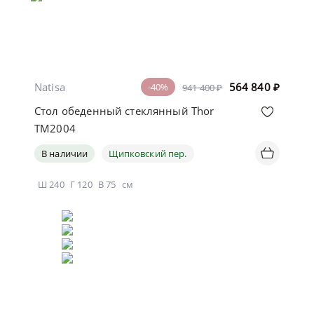
Natisa
564 840
₽
-40%
941 400 ₽
Стол обеденный стеклянный Thor
TM2004
В наличии
Щипковский пер.
Ш
240
Г
120
В
75
см