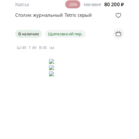
Natisa
80 200
₽
-20%
100 300 ₽
Столик журнальный Tetris серый
В наличии
Щипковский пер.
Ш
49
Г
49
В
45
см