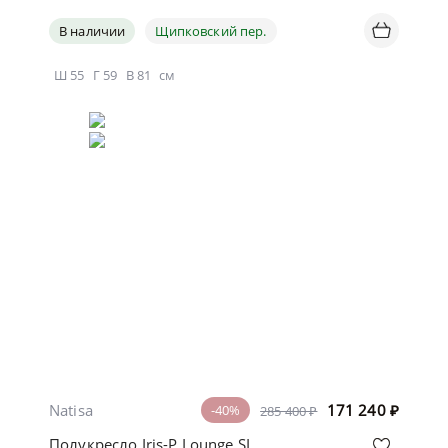
В наличии
Щипковский пер.
Ш
55
Г
59
В
81
см
Natisa
171 240
₽
-40%
285 400 ₽
Полукресло Iris-P Lounge SL