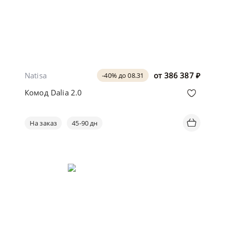
Natisa
от
386 387
₽
-40% до 08.31
Комод Dalia 2.0
На заказ
45-90 дн