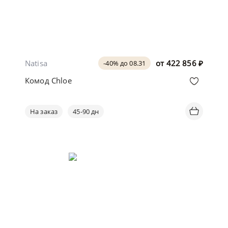
Natisa
от
422 856
₽
-40% до 08.31
Комод Chloe
На заказ
45-90 дн