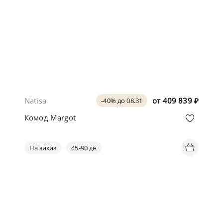
Natisa
от
409 839
₽
-40% до 08.31
Комод Margot
На заказ
45-90 дн