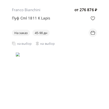
Franco Bianchini
от
276 876
₽
Пуф Cml 1811 K Lapis
На заказ
45-90 дн
на выбор
на выбор