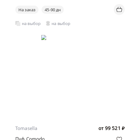
На заказ
45-90 дн
на выбор
на выбор
Tomasella
от
99 521
₽
Пуф Comodo