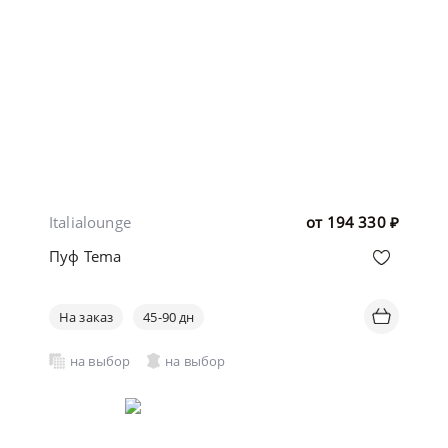
Italialounge
от
194 330
₽
Пуф Tema
На заказ
45-90 дн
на выбор
на выбор