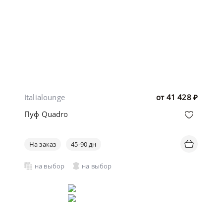
Italialounge
от
41 428
₽
Пуф Quadro
На заказ
45-90 дн
на выбор
на выбор