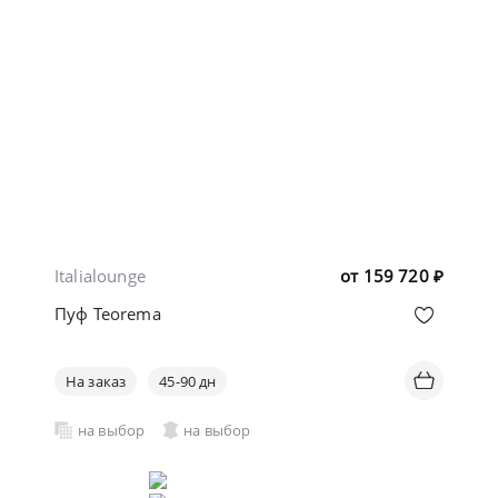
Italialounge
от
159 720
₽
Пуф Teorema
На заказ
45-90 дн
на выбор
на выбор