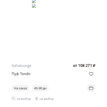
Italialounge
от
108 271
₽
Пуф Tondo
На заказ
45-90 дн
на выбор
на выбор