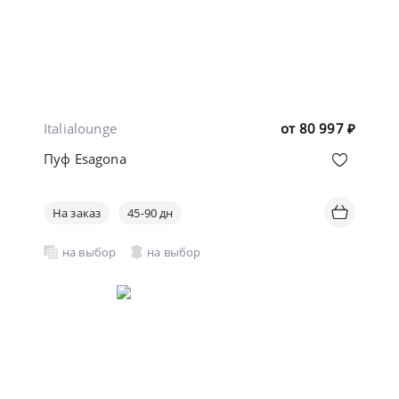
Italialounge
от
80 997
₽
Пуф Esagona
На заказ
45-90 дн
на выбор
на выбор