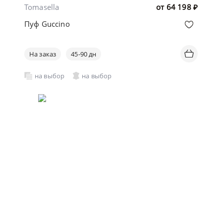
Tomasella
от
64 198
₽
Пуф Guccino
На заказ
45-90 дн
на выбор
на выбор