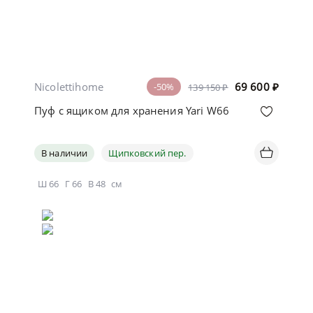
Nicolettihome
69 600
₽
-50%
139 150 ₽
Пуф с ящиком для хранения Yari W66
В наличии
Щипковский пер.
Ш
66
Г
66
В
48
см