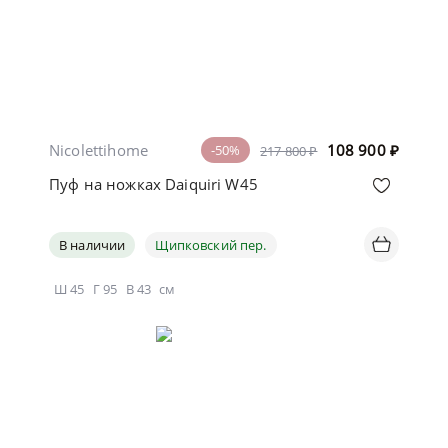
Nicolettihome
108 900
₽
-50%
217 800 ₽
Пуф на ножках Daiquiri W45
В наличии
Щипковский пер.
Ш
45
Г
95
В
43
см