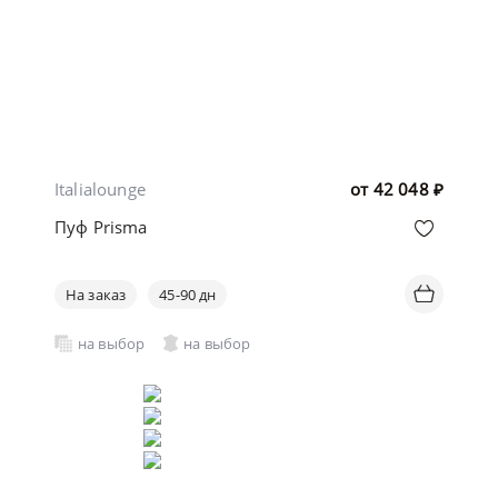
Italialounge
от
42 048
₽
Пуф Prisma
На заказ
45-90 дн
на выбор
на выбор