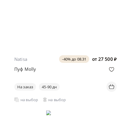
Natisa
от
27 500
₽
-40% до 08.31
Пуф Molly
На заказ
45-90 дн
на выбор
на выбор