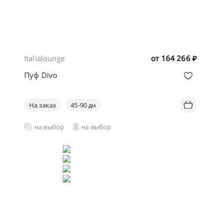
Italialounge
от
164 266
₽
Пуф Divo
На заказ
45-90 дн
на выбор
на выбор