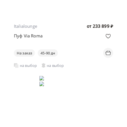
Italialounge
от
233 899
₽
Пуф Via Roma
На заказ
45-90 дн
на выбор
на выбор