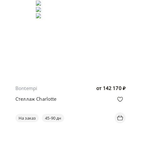
Bontempi
от
142 170
₽
Стеллаж Charlotte
На заказ
45-90 дн