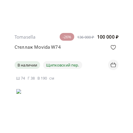
Tomasella
100 000
₽
-26%
136 000 ₽
Стеллаж Movida W74
В наличии
Щипковский пер.
Ш
74
Г
38
В
190
см