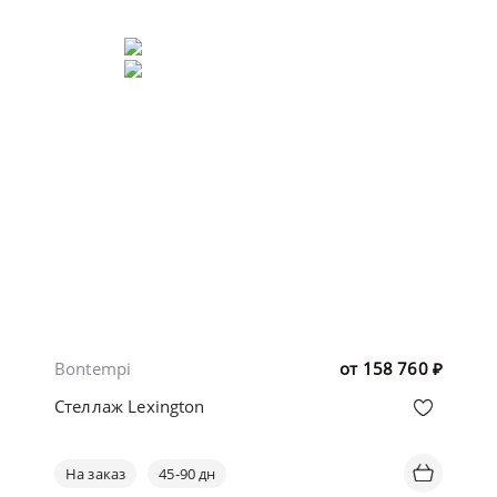
Bontempi
от
158 760
₽
Стеллаж Lexington
На заказ
45-90 дн