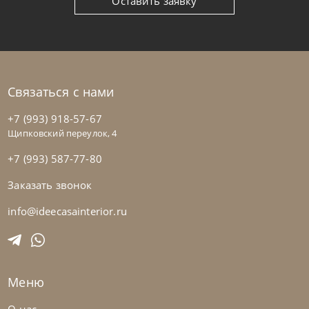
Оставить заявку
Связаться с нами
+7 (993) 918-57-67
Щипковский переулок, 4
+7 (993) 587-77-80
Заказать звонок
info@ideecasainterior.ru
Меню