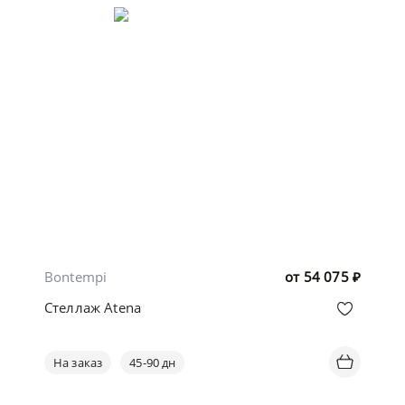
Bontempi
от
54 075
₽
Стеллаж Atena
На заказ
45-90 дн