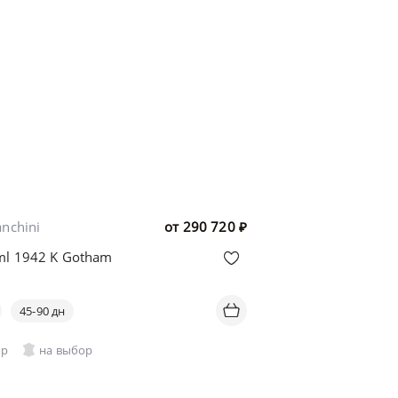
anchini
от
290 720
₽
ml 1942 K Gotham
45-90 дн
ор
на выбор