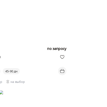
по запросу
x
45-90 дн
ор
на выбор