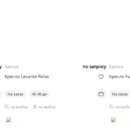
у
Samoa
по запросу
Samoa
Кресло Levante Relax
Кресло Fu
На заказ
45-90 дн
На заказ
на выбор
на выбор
на выб