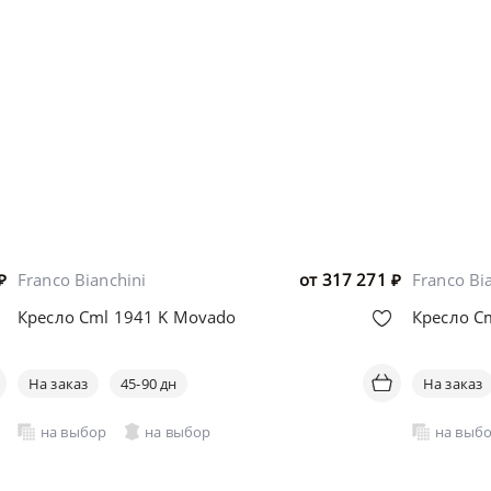
₽
Franco Bianchini
от
317 271
₽
Franco Bi
Кресло Cml 1941 K Movado
Кресло C
На заказ
45-90 дн
На заказ
на выбор
на выбор
на выб