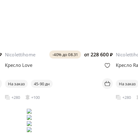
₽
Nicolettihome
от
228 600
₽
Nicoletti
-40% до 08.31
Кресло Love
Кресло R
На заказ
45-90 дн
На заказ
+280
+100
+280