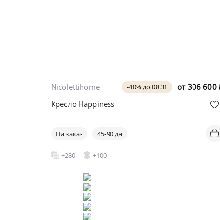
Nicolettihome
от
306 600
-40% до 08.31
Кресло Happiness
На заказ
45-90 дн
+280
+100