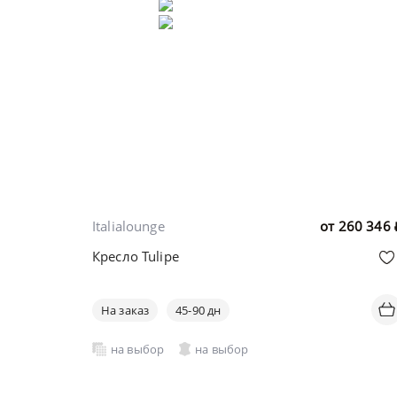
Italialounge
от
260 346
Кресло Tulipe
На заказ
45-90 дн
на выбор
на выбор