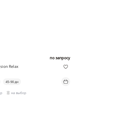
по запросу
sion Relax
45-90 дн
ор
на выбор