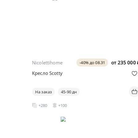
Nicolettihome
от
235 000
-40% до 08.31
Кресло Scotty
На заказ
45-90 дн
+280
+100