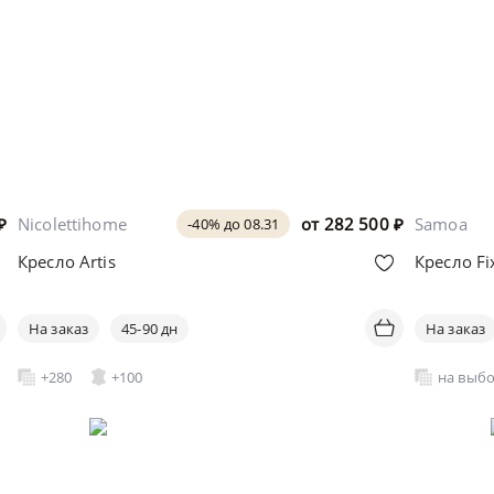
₽
Nicolettihome
от
282 500
₽
Samoa
-40% до 08.31
Кресло Artis
Кресло Fi
На заказ
45-90 дн
На заказ
+280
+100
на выб