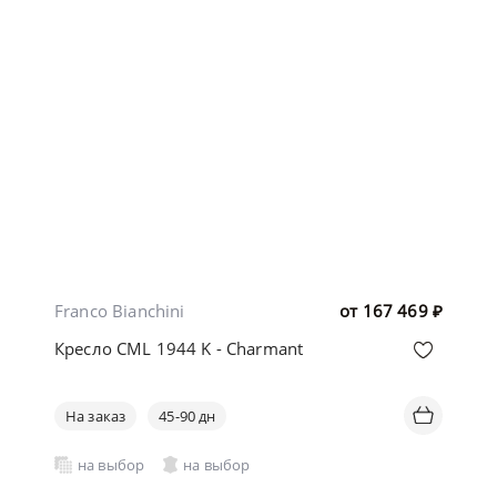
Franco Bianchini
от
167 469
₽
Кресло CML 1944 K - Charmant
На заказ
45-90 дн
на выбор
на выбор