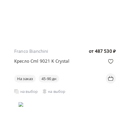
Franco Bianchini
от
487 530
₽
Кресло Cml 9021 K Crystal
На заказ
45-90 дн
на выбор
на выбор