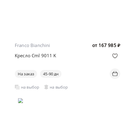
Franco Bianchini
от
167 985
₽
Кресло Cml 9011 K
На заказ
45-90 дн
на выбор
на выбор