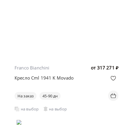
Franco Bianchini
от
317 271
₽
Кресло Cml 1941 K Movado
На заказ
45-90 дн
на выбор
на выбор