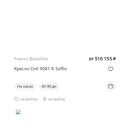
Franco Bianchini
от
510 155
₽
Кресло Cml 9081 K Soffio
На заказ
45-90 дн
на выбор
на выбор