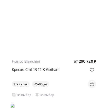
Franco Bianchini
от
290 720
₽
Кресло Cml 1942 K Gotham
На заказ
45-90 дн
на выбор
на выбор