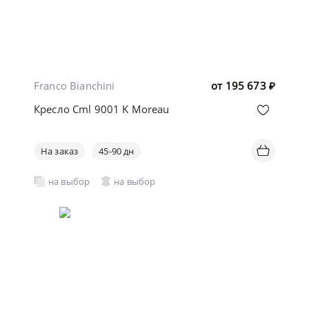
Franco Bianchini
от
195 673
₽
Кресло Cml 9001 K Moreau
На заказ
45-90 дн
на выбор
на выбор