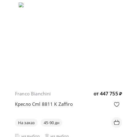
Franco Bianchini
от
447 755
₽
Кресло Cml 8811 K Zaffiro
На заказ
45-90 дн
на выбор
на выбор