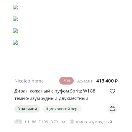
Nicolettihome
413 400
₽
-50%
826 650 ₽
Диван кожаный с пуфом Spritz W188
темно-изумрудный двухместный
В наличии
Щипковский пер.
Ш
188
Г
109
В
79
см
темно-изумрудный