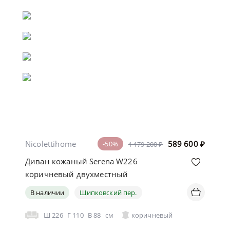
Nicolettihome
589 600
₽
-50%
1 179 200 ₽
Диван кожаный Serena W226
коричневый двухместный
В наличии
Щипковский пер.
Ш
226
Г
110
В
88
см
коричневый