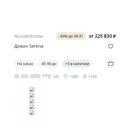
Nicolettihome
от
225 830
₽
-40% до 08.31
Диван Serena
На заказ
45-90 дн
+5 в наличии
+20
+280
+100