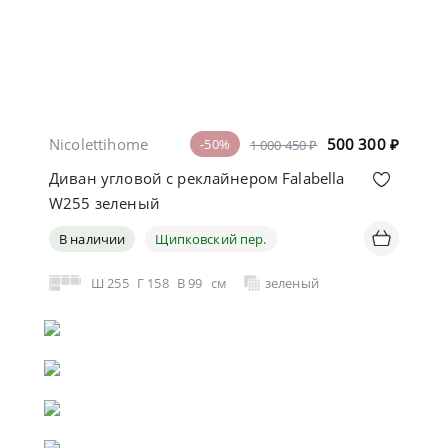
Nicolettihome
500 300
₽
-50%
1 000 450 ₽
Диван угловой с реклайнером Falabella
W255 зеленый
В наличии
Щипковский пер.
Ш
255
Г
158
В
99
см
зеленый