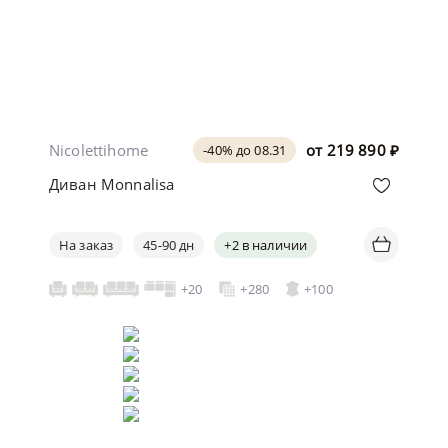
Nicolettihome
от
219 890
₽
-40% до 08.31
Диван Monnalisa
На заказ
45-90 дн
+2 в наличии
+20
+280
+100