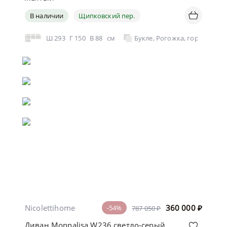
В наличии
Щипковский пер.
Ш
293
Г
150
В
88
см
Букле, Рогожка, горчично-
Nicolettihome
360 000
₽
-54%
787 050 ₽
Диван Monnalisa W236 светло-серый