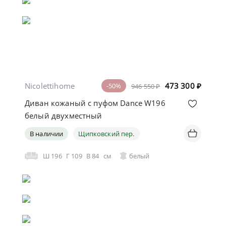
Nicolettihome
473 300
₽
-50%
946 550 ₽
Диван кожаный с пуфом Dance W196
белый двухместный
В наличии
Щипковский пер.
Ш
196
Г
109
В
84
см
белый