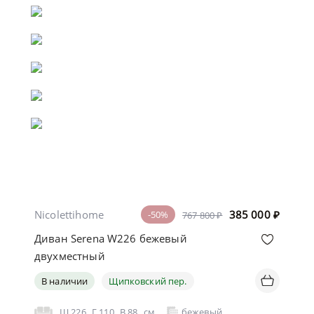
Nicolettihome
385 000
₽
-50%
767 800 ₽
Диван Serena W226 бежевый
двухместный
В наличии
Щипковский пер.
Ш
226
Г
110
В
88
см
бежевый