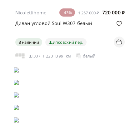
Nicolettihome
720 000
₽
-43%
1 257 000 ₽
Диван угловой Soul W307 белый
В наличии
Щипковский пер.
Ш
307
Г
223
В
99
см
белый