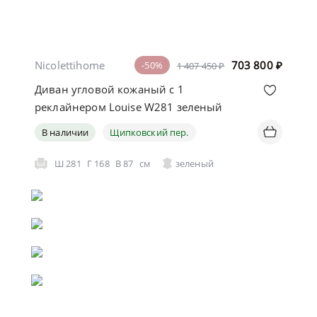
Nicolettihome
703 800
₽
-50%
1 407 450 ₽
Диван угловой кожаный с 1
реклайнером Louise W281 зеленый
В наличии
Щипковский пер.
Ш
281
Г
168
В
87
см
зеленый