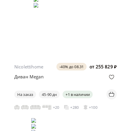
Nicolettihome
от
255 829
₽
-40% до 08.31
Диван Megan
На заказ
45-90 дн
+1 в наличии
+20
+280
+100