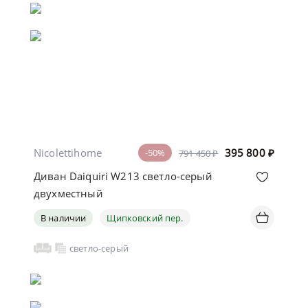
Nicolettihome
395 800
₽
-50%
791 450 ₽
Диван Daiquiri W213 светло-серый
двухместный
В наличии
Щипковский пер.
светло-серый