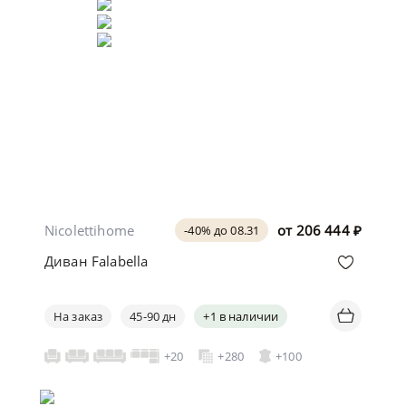
Nicolettihome
от
206 444
₽
-40% до 08.31
Диван Falabella
На заказ
45-90 дн
+1 в наличии
+20
+280
+100