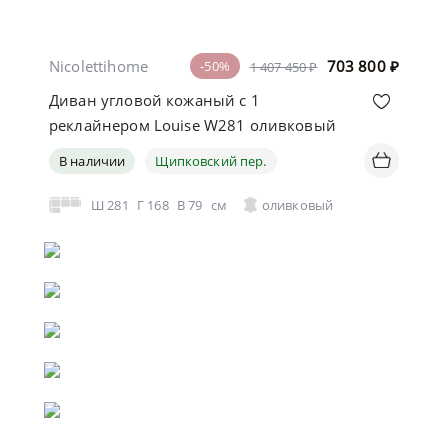
Nicolettihome
703 800
₽
-50%
1 407 450 ₽
Диван угловой кожаный с 1
реклайнером Louise W281 оливковый
В наличии
Щипковский пер.
Ш
281
Г
168
В
79
см
оливковый