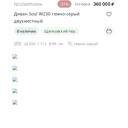
Nicolettihome
360 000
₽
-51%
737 000 ₽
Диван Soul W230 темно-серый
двухместный
В наличии
Щипковский пер.
Ш
230
Г
112
В
99
см
темно-серый