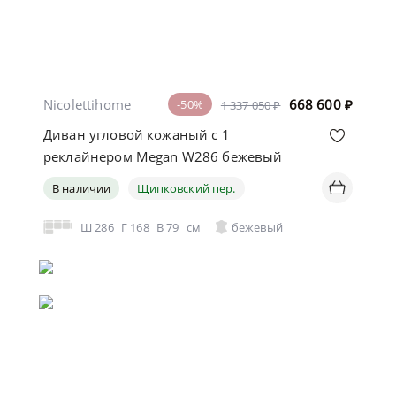
Nicolettihome
668 600
₽
-50%
1 337 050 ₽
Диван угловой кожаный с 1
реклайнером Megan W286 бежевый
В наличии
Щипковский пер.
Ш
286
Г
168
В
79
см
бежевый