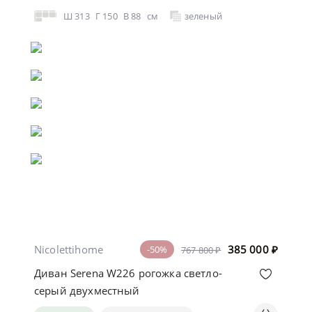
Ш
313
Г
150
В
88
см
зеленый
Nicolettihome
385 000
₽
-50%
767 800 ₽
Диван Serena W226 рогожка светло-
серый двухместный