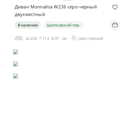
Диван Monnalisa W236 серо-черный
двухместный
В наличии
Щипковский пер.
Ш
236
Г
112
В
97
см
серо-черный