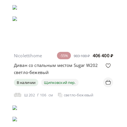
Nicolettihome
406 400
₽
-55%
903 100 ₽
Диван со спальным местом Sugar W202
светло-бежевый
В наличии
Щипковский пер.
Ш
202
Г
106
см
светло-бежевый