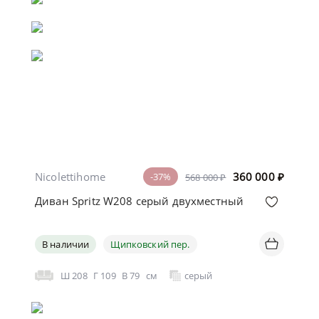
Nicolettihome
360 000
₽
-37%
568 000 ₽
Диван Spritz W208 серый двухместный
В наличии
Щипковский пер.
Ш
208
Г
109
В
79
см
серый