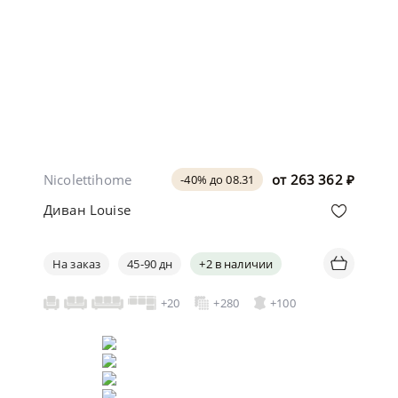
Nicolettihome
от
263 362
₽
-40% до 08.31
Диван Louise
На заказ
45-90 дн
+2 в наличии
+20
+280
+100