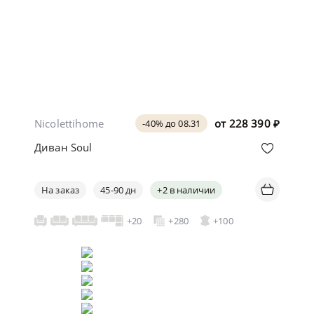
Nicolettihome
от
228 390
₽
-40% до 08.31
Диван Soul
На заказ
45-90 дн
+2 в наличии
+20
+280
+100