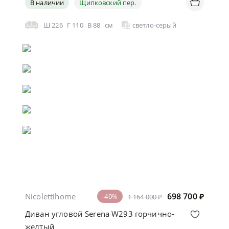
В наличии
Щипковский пер.
Ш
226
Г
110
В
88
см
светло-серый
Nicolettihome
698 700
₽
-40%
1 164 000 ₽
Диван угловой Serena W293 горчично-
желтый