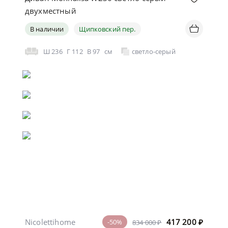
двухместный
В наличии
Щипковский пер.
Ш
236
Г
112
В
97
см
светло-серый
Nicolettihome
417 200
₽
-50%
834 000 ₽